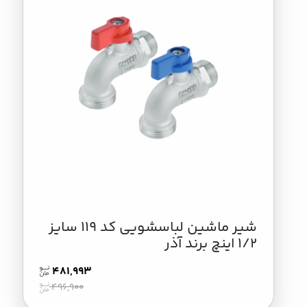
شیر ماشین لباسشویی کد 119 سایز
1/2 اینچ برند آذر
481,993
496,900