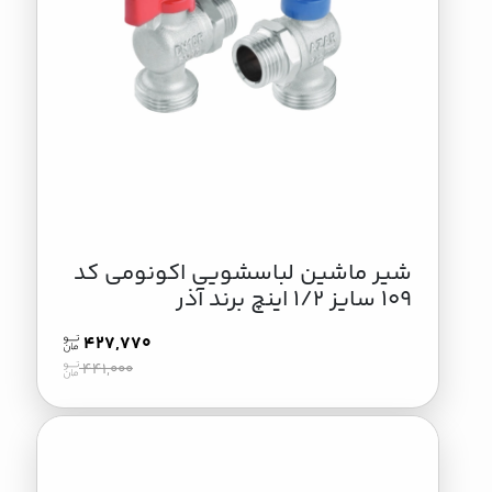
شیر ماشین لباسشویی اکونومی کد
109 سایز 1/2 اینچ برند آذر
427,770
441,000