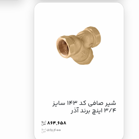
شیر صافی کد 143 سایز
3/4 اینچ برند آذر
864,658
891,400