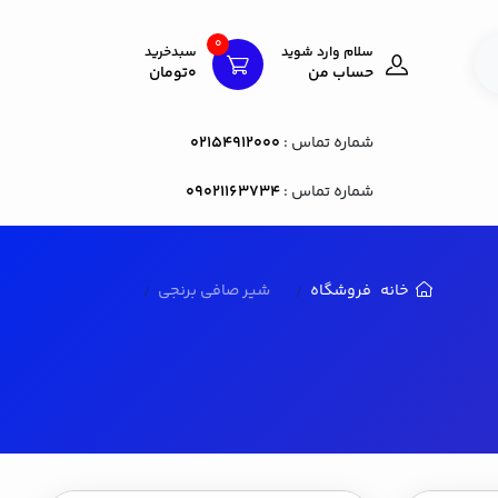
0
سلام وارد شوید
سبدخرید
حساب من
0تومان
شماره تماس :
02154912000
شماره تماس :
09021163734
خانه
فروشگاه
شیر صافی برنجی