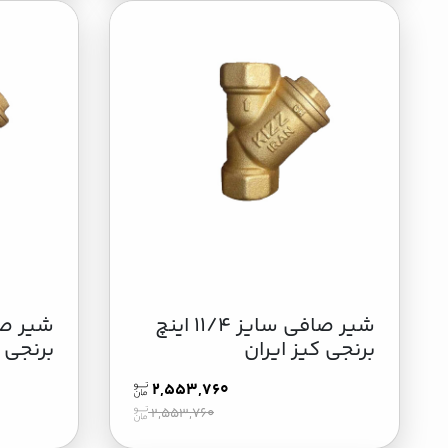
شیر صافی سایز 11/4 اینچ
برنجی کیز ایران
برنجی ک
2,553,760
2,553,760