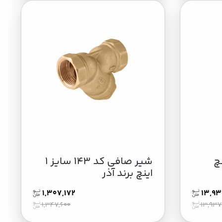
ز 3 اینچ
شیر صافی کد 143 سایز 1
اینچ برند آذر
1,307,172
13,93
1,347,600
13,937