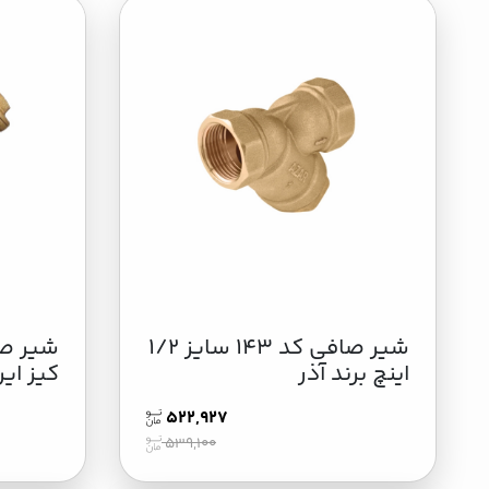
شیر صافی کد 143 سایز 1/2
اینچ برند آذر
کیز ایر
522,927
539,100