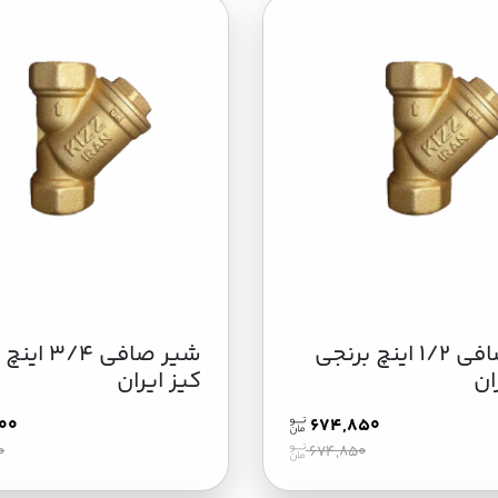
شیر صافی 1/2 اینچ برنجی
شیر صافی /4
ان
کیز ایران
00
674,850
0
674,850