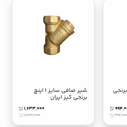
3 اینچ برنجی
شیر صافی سایز 1 اینچ
برنجی کیز ایران
1,633,000
994,0
1,633,000
994,00