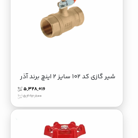
شیر گازی کد 102 سایز 2 اینچ برند آذر
5,328,016
5,492,800