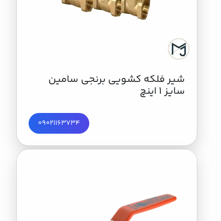
شیر فلكه کشویی برنجی سامین
سایز 1 اینچ
09021163734