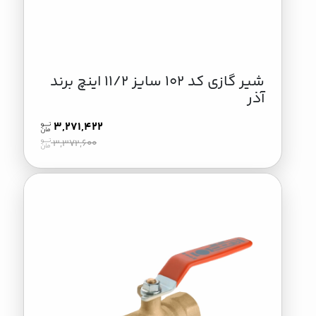
شیر گازی کد 102 سایز 11/2 اینچ برند
آذر
3,271,422
3,372,600