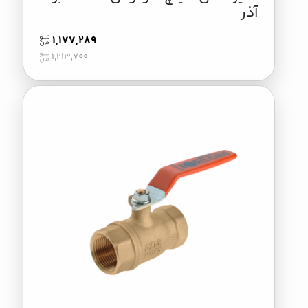
آذر
1,177,289
1,213,700