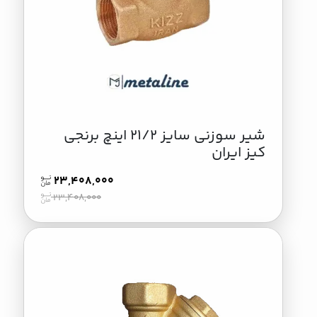
شیر سوزنی سایز 21/2 اینچ برنجی
کیز ایران
23,408,000
23,408,000