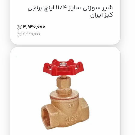
شیر سوزنی سایز 11/4 اینچ برنجی
کیز ایران
4,940,000
4,940,000