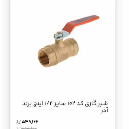
شیر گازی کد 102 سایز 1/2 اینچ برند
آذر
539,126
555,800