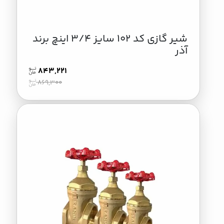
شیر گازی کد 102 سایز 3/4 اینچ برند
آذر
843,221
869,300