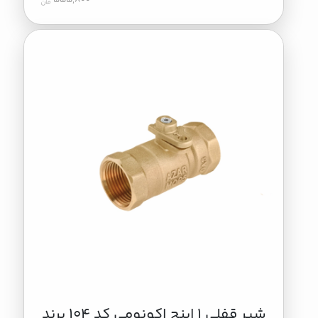
شیر قفلی 1 اینچ اکونومی کد 104 برند