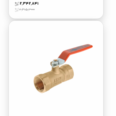
2,342,841
2,415,300