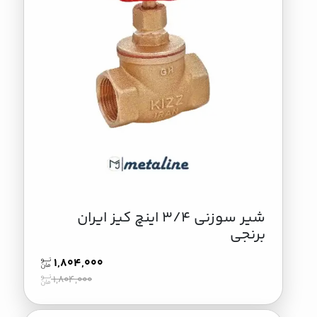
شیر سوزنی 3/4 اینچ کیز ایران
برنجی
1,804,000
1,804,000