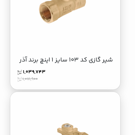
شیر گازی کد 103 سایز 1 اینچ برند آذر
1,039,743
1,071,900