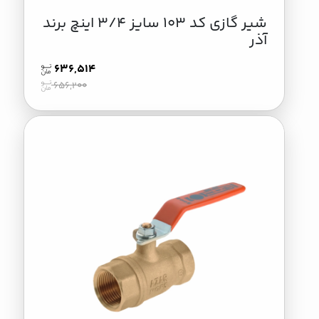
شیر گازی کد 103 سایز 3/4 اینچ برند
آذر
636,514
656,200