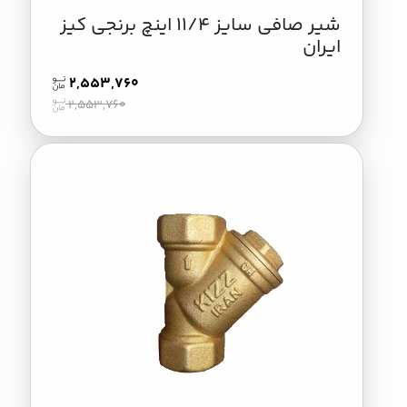
شیر صافی سایز 11/4 اینچ برنجی کیز
ایران
2,553,760
2,553,760