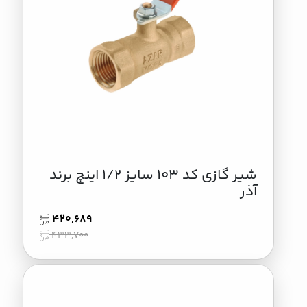
شیر گازی کد 103 سایز 1/2 اینچ برند
آذر
420,689
433,700