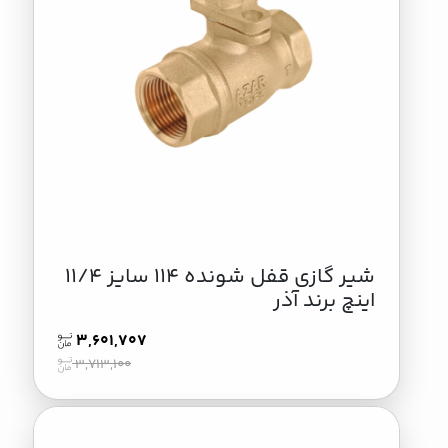
شیر گازی قفل شونده 114 سایز 11/4
اینچ برند آذر
3,601,707
3,713,100