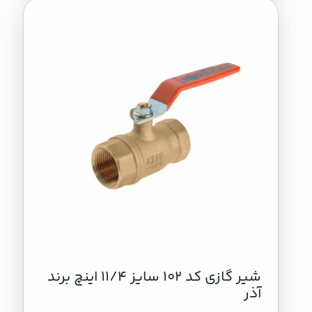
شیر گازی کد 102 سایز 11/4 اینچ برند
آذر