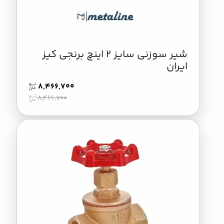
شیر سوزنی سایز 2 اینچ برنجی کیز
ایران
8,466,700
8,466,700