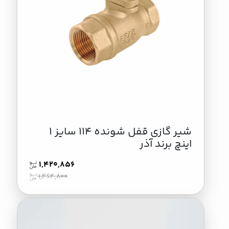
شیر گازی قفل شونده 114 سایز 1
اینچ برند آذر
1,420,856
1,464,800