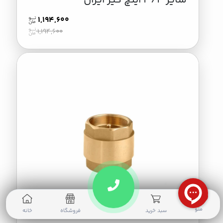
سایز 3/4 اینچ کیز ایران
1,194,600
1,194,600
0
منو
سبد خرید
فروشگاه
خانه