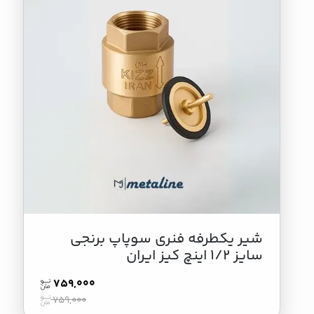
شیر یکطرفه فنری سوپاپ برنجی
سایز 1/2 اینچ کیز ایران
759,000
759,000