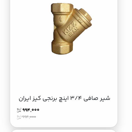
شیر صافی 3/4 اینچ برنجی کیز ایران
994,000
994,000