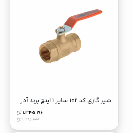
شیر گازی کد 102 سایز 1 اینچ برند آذر
1,345,196
1,386,800