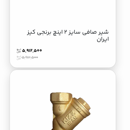
شیر صافی سایز 2 اینچ برنجی کیز
ایران
5,912,500
5,912,500