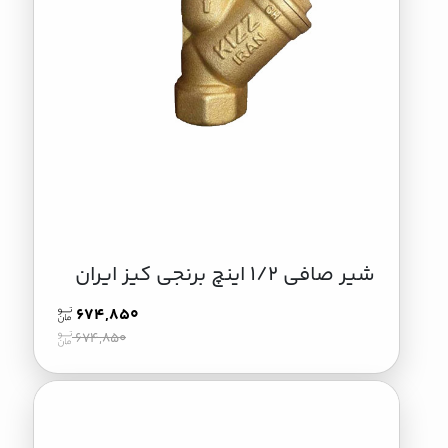
شیر صافی 1/2 اینچ برنجی کیز ایران
674,850
674,850