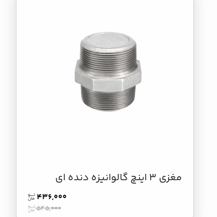
مغزی 3 اینچ گالوانیزه دنده ای
436,000
545,000