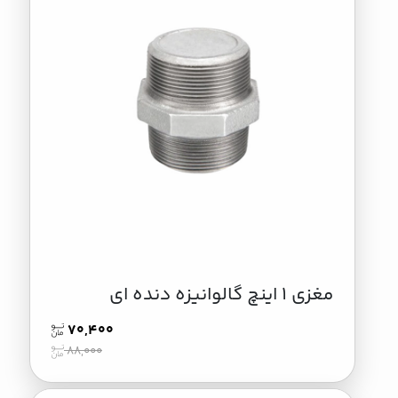
مغزی ۱ اینچ گالوانیزه دنده ای
70,400
88,000