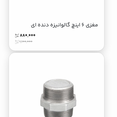
مغزی 6 اینچ گالوانیزه دنده ای
880,000
1,100,000