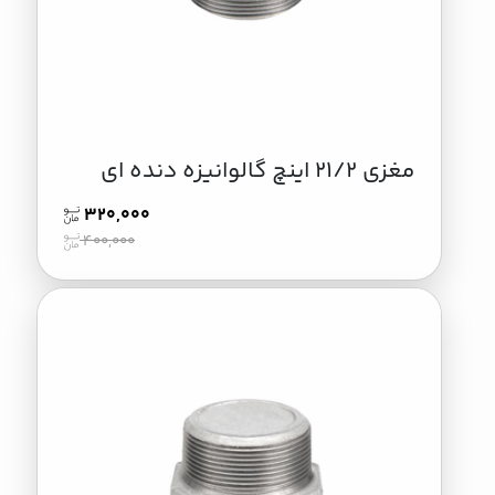
مغزی 21/2 اینچ گالوانیزه دنده ای
320,000
400,000