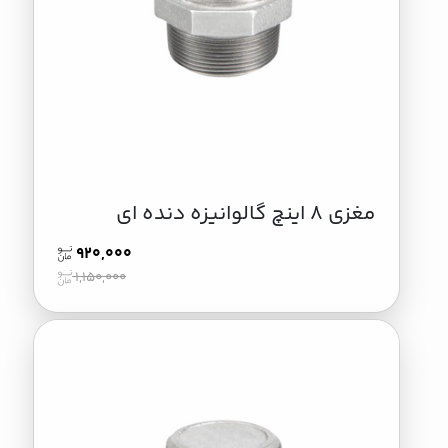
مغزی 8 اینچ گالوانیزه دنده ای
920,000
1,150,000