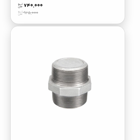
740,000
925,000