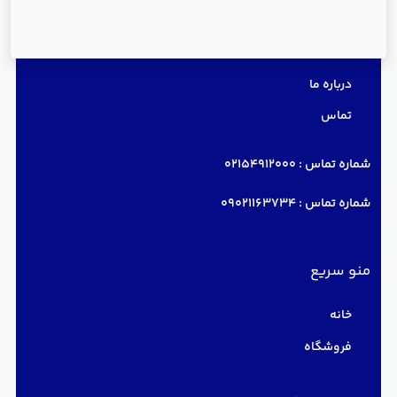
دسترسی سریع
درباره ما
تماس
شماره تماس :
02154912000
شماره تماس :
09021163734
منو سریع
خانه
فروشگاه