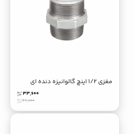
مغزی 1/2 اینچ گالوانیزه دنده ای
33,600
42,000