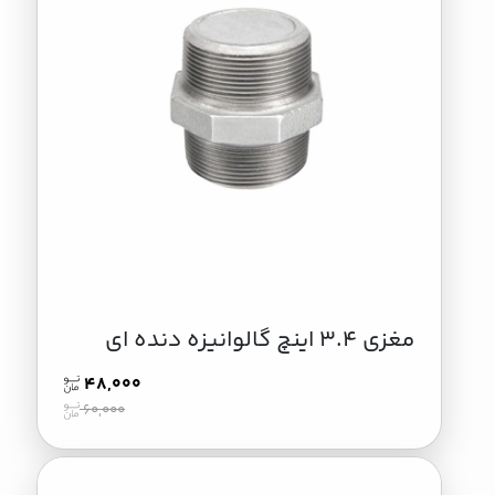
مغزی 3.4 اینچ گالوانیزه دنده ای
48,000
60,000