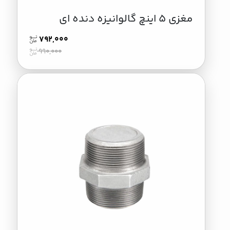
مغزی 5 اینچ گالوانیزه دنده ای
792,000
990,000