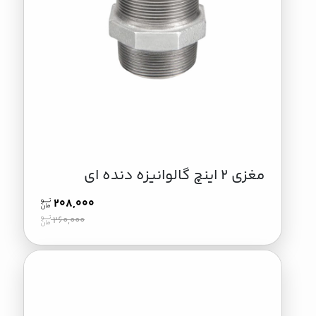
مغزی 2 اینچ گالوانیزه دنده ای
208,000
260,000