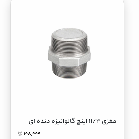
مغزی 11/4 اینچ گالوانیزه دنده ای
108,000