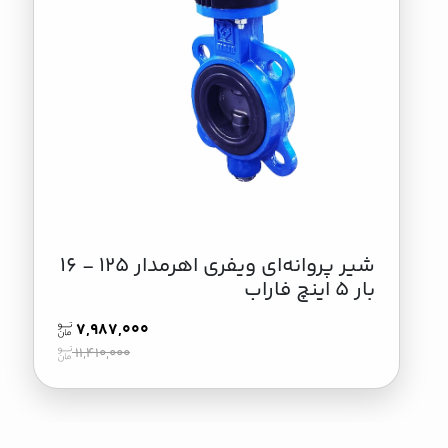
شير پروانه‌ای ویفری اهرمدار 125 - 16
بار 5 اینچ فاراب
7,987,000
11,410,000