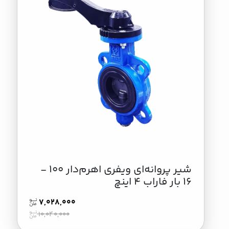
شیر پروانه‌ای ویفری اهرم‌دار 100 -
16 بار فاراب 4 اینچ
7,028,000
10,040,000