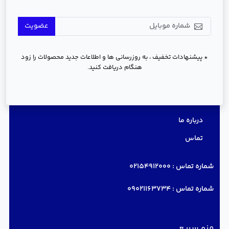
عضویت
* پیشنهادات تخفیف ، به روزرسانی ها و اطلاعات جدید محصولات را زود
هنگام دریافت کنید.
دسترسی سریع
درباره ما
تماس
شماره تماس :
02154912000
شماره تماس :
09021163734
منو سریع