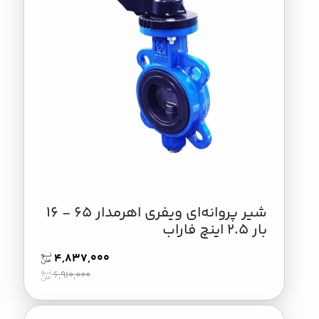
شير پروانه‌ای ویفری اهرمدار 65 - 16
بار 2.5 اینچ فاراب
4,837,000
6,910,000