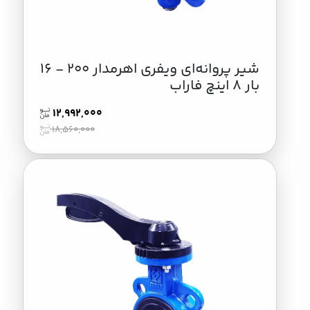
شير پروانه‌ای ویفری اهرمدار 200 - 16
بار 8 اینچ فاراب
12,992,000
18,560,000