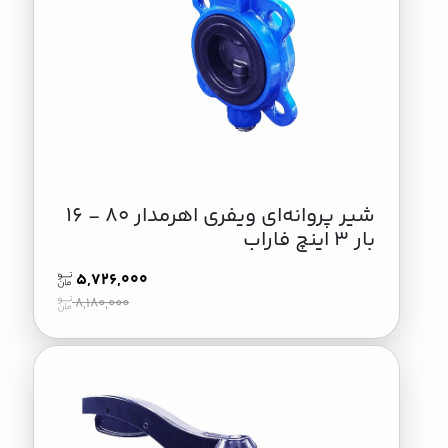
شير پروانه‌ای ویفری اهرمدار 80 - 16
بار 3 اینچ فاراب
5,726,000
8,180,000