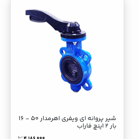
شير پروانه اي ويفري اهرمدار 50 - 16
بار 2 اینچ فاراب
4,186,000