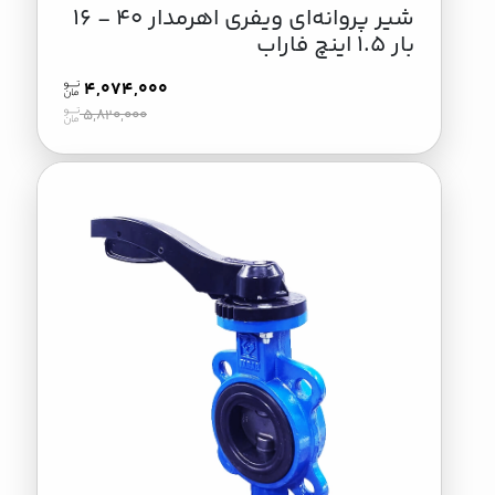
شير پروانه‌ای ویفری اهرمدار 40 - 16
بار 1.5 اینچ فاراب
4,074,000
5,820,000