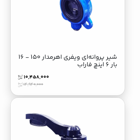
شير پروانه‌ای ویفری اهرمدار 150 - 16
بار 6 اینچ فاراب
10,458,000
14,940,000