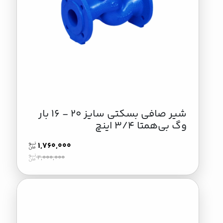
شیر صافی بسکتی سایز 20 - 16 بار
وگ بی‌همتا 3/4 اینچ
1,760,000
2,000,000