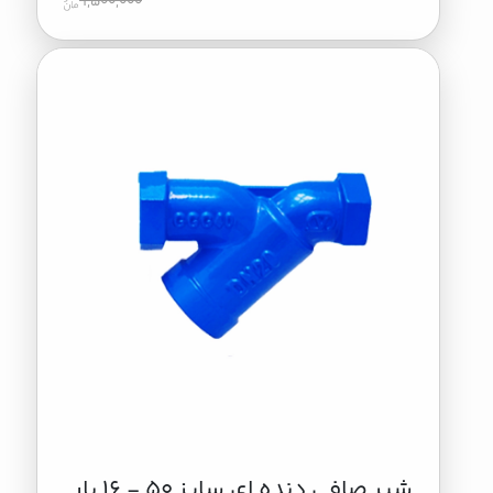
1,500,000
شیر صافی دنده ای سایز 50 - 16 بار