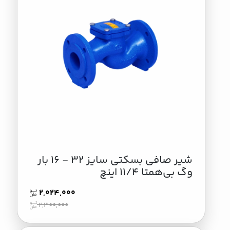
شیر صافی بسکتی سایز 32 - 16 بار
وگ بی‌همتا 11/4 اینچ
2,024,000
2,300,000