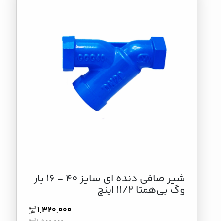
شیر صافی دنده ای سایز 40 - 16 بار
وگ بی‌همتا 11/2 اینچ
1,320,000