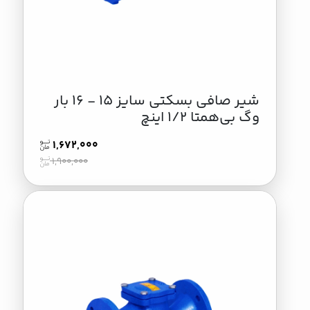
شیر صافی بسکتی سایز 15 - 16 بار
وگ بی‌همتا 1/2 اینچ
1,672,000
1,900,000