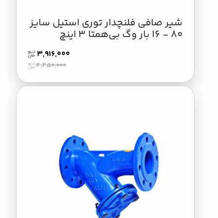
شیر صافی فلنچدار توری استیل سایز
80 - 16 بار وگ بی‌همتا 3 اینچ
3,916,000
4,450,000