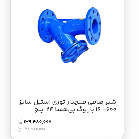
شیر صافی فلنچدار توری استیل سایز
600- 16 بار وگ بی‌همتا 24 اینچ
139,480,000
158,500,000