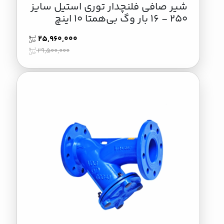
شیر صافی فلنچدار توری استیل سایز
250 - 16 بار وگ بی‌همتا 10 اینچ
25,960,000
29,500,000