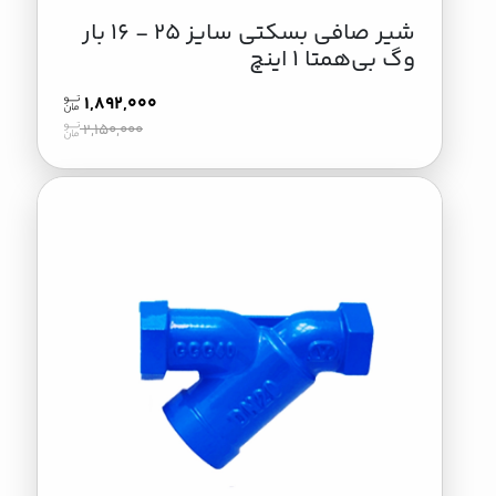
شیر صافی بسکتی سایز 25 - 16 بار
وگ بی‌همتا 1 اینچ
1,892,000
2,150,000