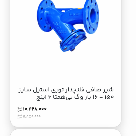
شیر صافی فلنچدار توری استیل سایز
150 - 16 بار وگ بی‌همتا 6 اینچ
10,428,000
11,850,000