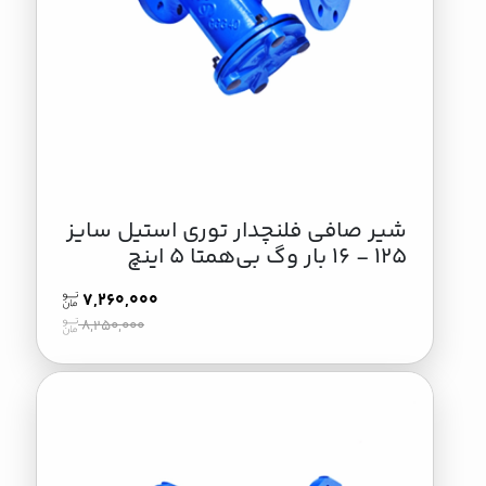
شیر صافی فلنچدار توری استیل سایز
125 - 16 بار وگ بی‌همتا 5 اینچ
7,260,000
8,250,000