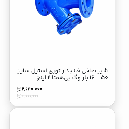
شیر صافی فلنچدار توری استیل سایز
50 - 16 بار وگ بی‌همتا 2 اینچ
2,640,000
3,000,000