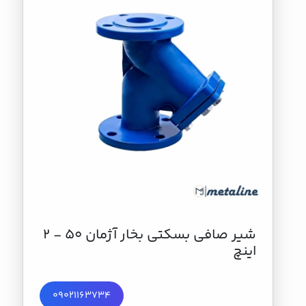
شیر صافي بسكتي بخار آژمان 50 - 2
اینچ
09021163734