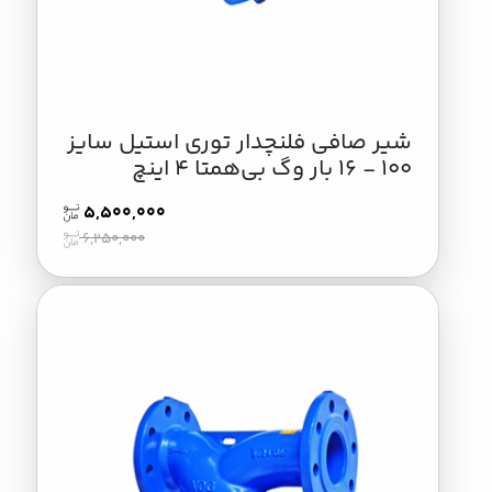
شیر صافی فلنچدار توری استیل سایز
100 - 16 بار وگ بی‌همتا 4 اینچ
5,500,000
6,250,000