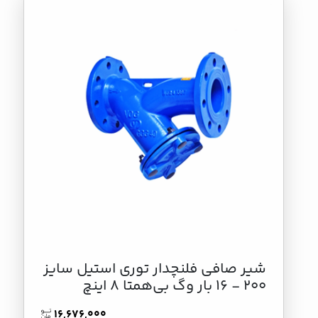
شیر صافی فلنچدار توری استیل سایز
200 - 16 بار وگ بی‌همتا 8 اینچ
16,676,000