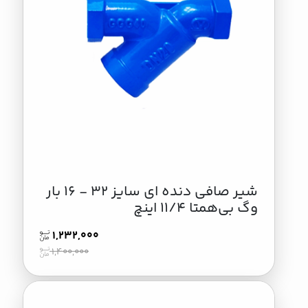
شیر صافی دنده ای سایز 32 - 16 بار
وگ بی‌همتا 11/4 اینچ
1,232,000
1,400,000