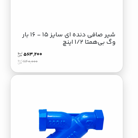
شیر صافی دنده ای سایز 15 - 16 بار
وگ بی‌همتا 1/2 اینچ
563,200
640,000