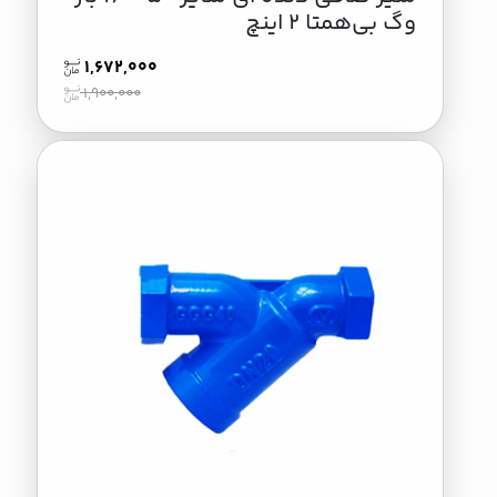
وگ بی‌همتا 2 اینچ
1,672,000
1,900,000