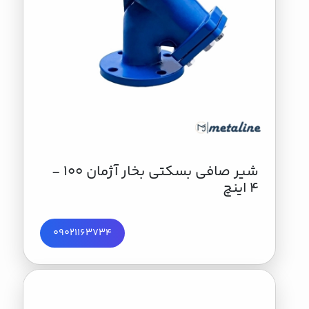
شیر صافي بسكتي بخار آژمان 100 -
4 اینچ
09021163734