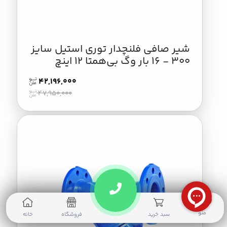
شیر صافی فلنچدار توری استیل سایز
300 - 16 بار وگ بی‌همتا 12 اینچ
42,196,000
47,950,000
0
منو
سبد خرید
فروشگاه
خانه