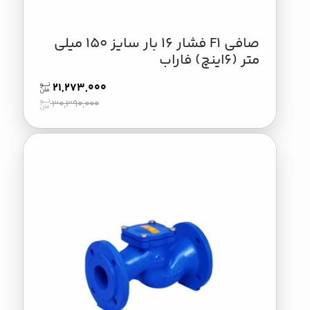
صافی F1 فشار 16 بار سایز 150 میلی
متر (6اینچ) فاراب
21,273,000
30,390,000