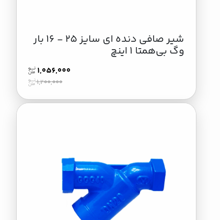
شیر صافی دنده ای سایز 25 - 16 بار
وگ بی‌همتا 1 اینچ
1,056,000
1,200,000