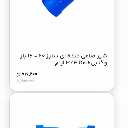
شیر صافی دنده ای سایز 20 - 16 بار
وگ بی‌همتا 3/4 اینچ
717,200
815,000