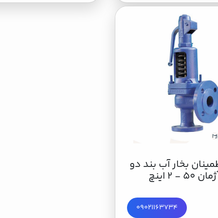
مینان بخار آب بند دو
5 - 2 اینچ
09021163734