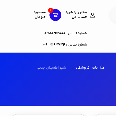
0
سلام وارد شوید
سبدخرید
حساب من
0تومان
شماره تماس :
02154912000
شماره تماس :
09021163734
خانه
فروشگاه
شیر اطمینان چدنی