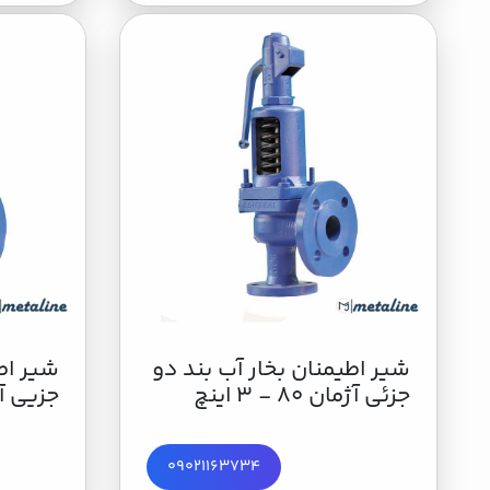
شير اطیمنان بخار آب بند دو
شير اط
جزئی آژمان 80 - 3 اینچ
جزيي آژمان 0
09021163734