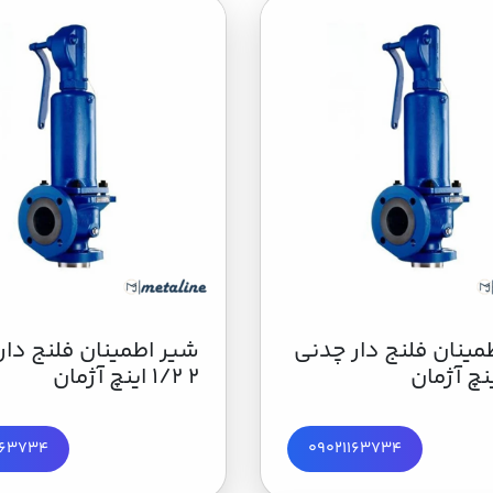
مینان فلنج‌ دار چدنی
شیر اطمینان فلنج دار
2 1/2 اینچ آژمان
163734
09021163734