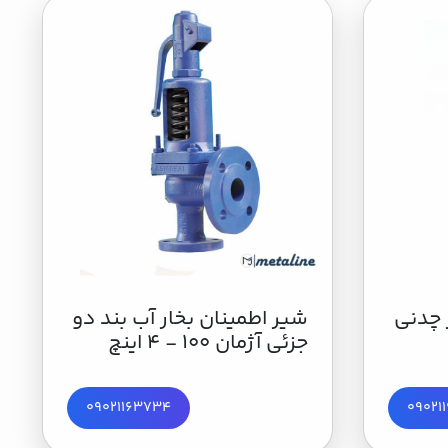
 چدنی
شير اطمینان بخار آب بند دو
جزئی آژمان 100 - 4 اینچ
09021163734
09021