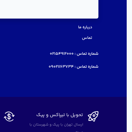
دسترسی سریع
درباره ما
تماس
شماره تماس :
02154912000
شماره تماس :
09021163734
تحویل با تیپاکس و پیک
ارسال تهران با پیک و شهرستان با