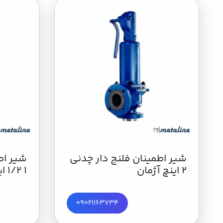
شیر اطمینان فلنج دار چدنی
شیر اط
2 اینچ آژمان
1 1/2 اینچ آژمان
09021163734