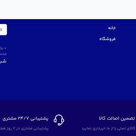
منو سریع
در 
خانه
فروشگاه
* بر
محصو
شبک
تضمین اصالت کالا
پشتیبانی 24/7 مشتری
کالای اصلی را از ما خریداری نمایید
پشتیبانی مشتری در 7 روز هفته