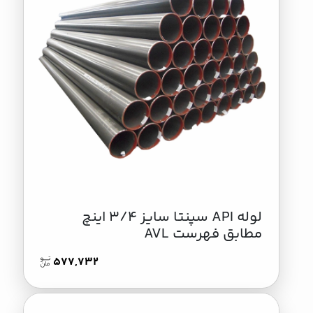
لوله API سپنتا سایز 3/4 اینچ
مطابق فهرست AVL
577,732