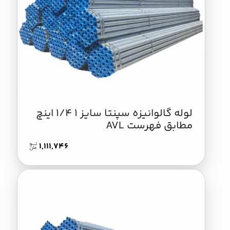
لوله گالوانیزه سپنتا سایز 1 1/4 اینچ
مطابق فهرست AVL
1,111,746