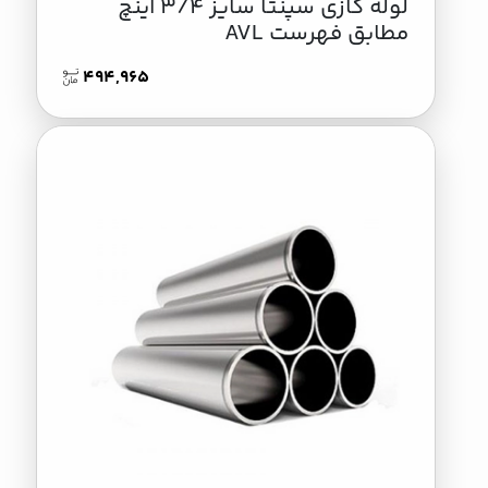
لوله گازی سپنتا سایز 3/4 اینچ
مطابق فهرست AVL
494,965