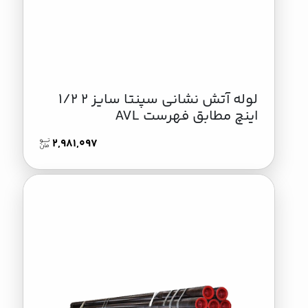
لوله آتش نشانی سپنتا سایز 2 1/2
اینچ مطابق فهرست AVL
2,981,097