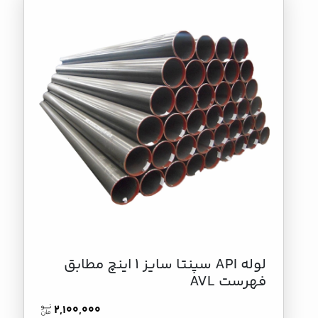
لوله API سپنتا سایز 1 اینچ مطابق
فهرست AVL
2,100,000