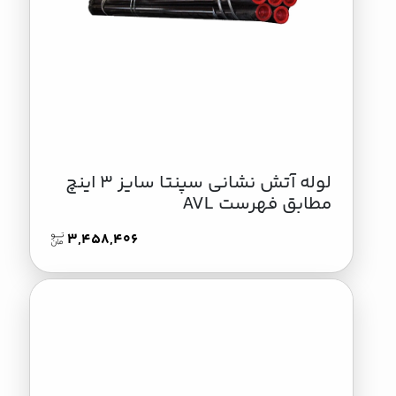
لوله آتش نشانی سپنتا سایز 3 اینچ
مطابق فهرست AVL
3,458,406