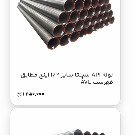
لوله API سپنتا سایز 1/2 اینچ مطابق
فهرست AVL
1,450,000