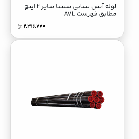
لوله آتش نشانی سپنتا سایز 2 اینچ
مطابق فهرست AVL
2,316,770