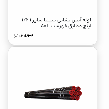
لوله آتش نشانی سپنتا سایز 1 1/2
اینچ مطابق فهرست AVL
1,311,906