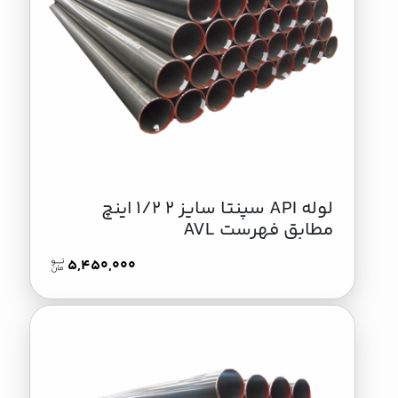
لوله API سپنتا سایز 2 1/2 اینچ
مطابق فهرست AVL
5,450,000