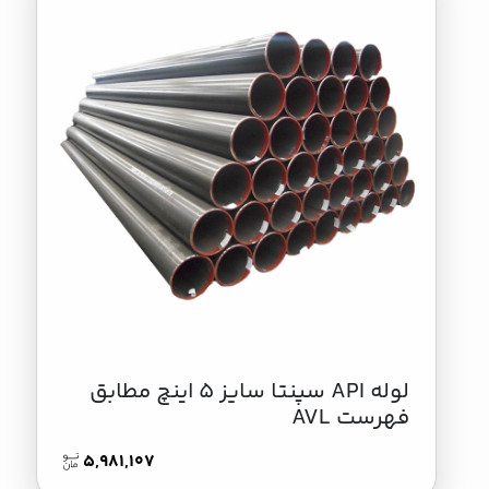
لوله API سپنتا سایز 5 اینچ مطابق
فهرست AVL
5,981,107