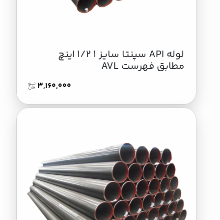
لوله API سپنتا سایز 1 1/2 اینچ
مطابق فهرست AVL
3,160,000