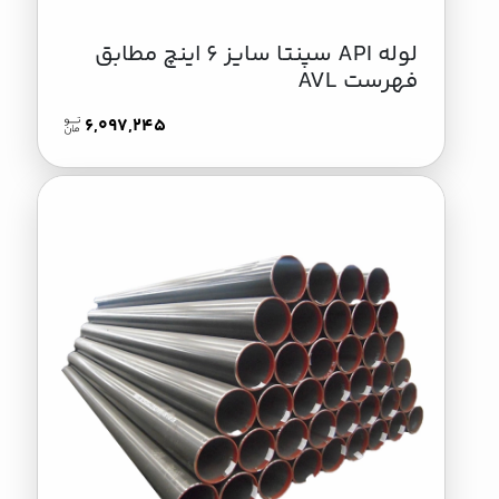
لوله API سپنتا سایز 6 اینچ مطابق
فهرست AVL
6,097,245