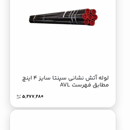
لوله آتش نشانی سپنتا سایز 4 اینچ
مطابق فهرست AVL
5,277,280