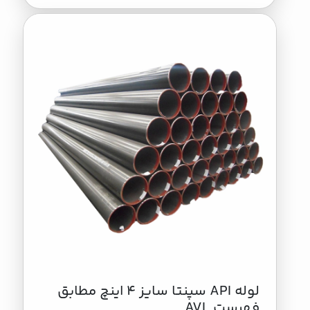
لوله API سپنتا سایز 4 اینچ مطابق
فهرست AVL