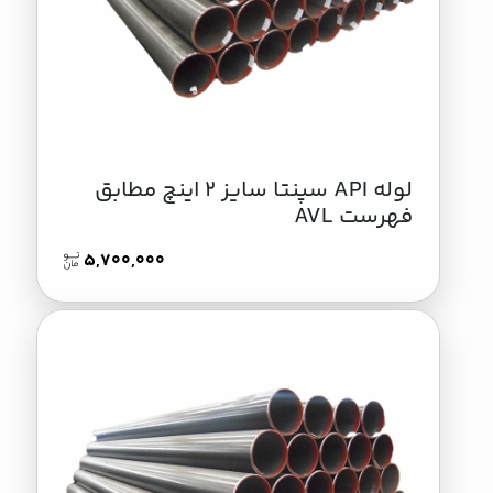
لوله API سپنتا سایز 2 اینچ مطابق
فهرست AVL
5,700,000