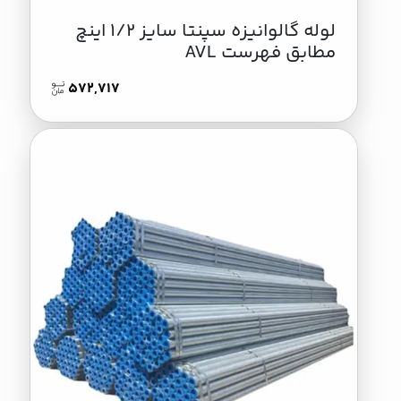
لوله گالوانیزه سپنتا سایز 1/2 اینچ
مطابق فهرست AVL
572,717