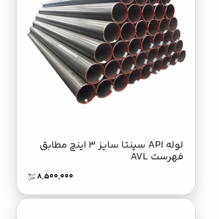
لوله API سپنتا سایز 3 اینچ مطابق
فهرست AVL
8,500,000