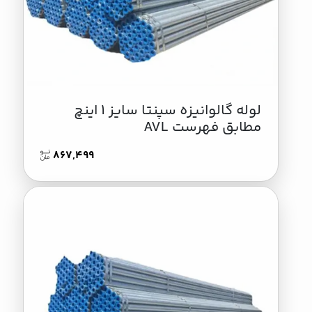
لوله گالوانیزه سپنتا سایز 1 اینچ
مطابق فهرست AVL
867,499