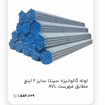
لوله گالوانیزه سپنتا سایز 2 اینچ
مطابق فهرست AVL
1,552,809