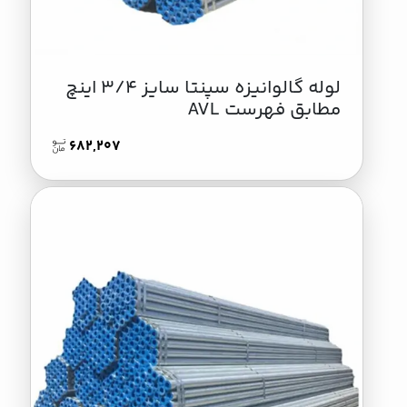
لوله گالوانیزه سپنتا سایز 3/4 اینچ
مطابق فهرست AVL
682,207