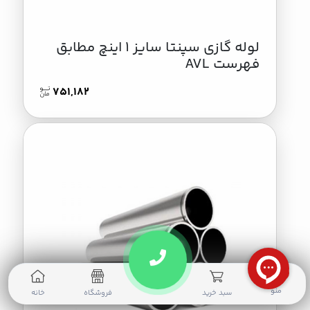
لوله گازی سپنتا سایز 1 اینچ مطابق
فهرست AVL
751,182
0
منو
سبد خرید
فروشگاه
خانه