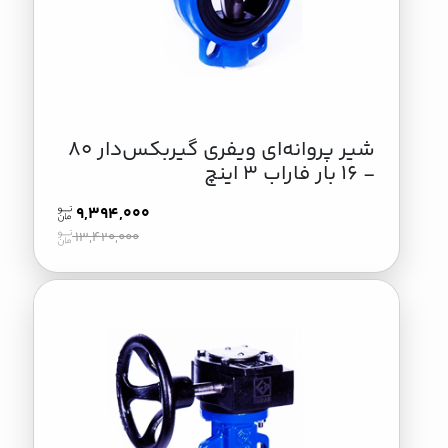
شیر پروانه‌ای ویفری گیربکس‌دار 80
- 16 بار فاراب 3 اینچ
9,394,000
13,420,000