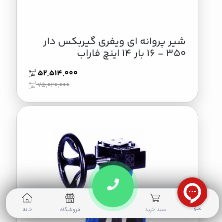
شير پروانه اي ويفري گیربکس دار
350 - 16 بار 14 اینچ فاراب
52,514,000
75,020,000
0
منو
سبد خرید
فروشگاه
خانه