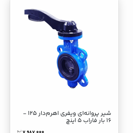
شیر پروانه‌ای ویفری اهرم‌دار 125 -
16 بار فاراب 5 اینچ
7,987,000