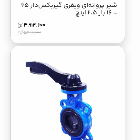
شیر پروانه‌ای ویفری گیربکس‌دار 65
- 16 بار 2.5 اینچ
3,914,600
5,290,000