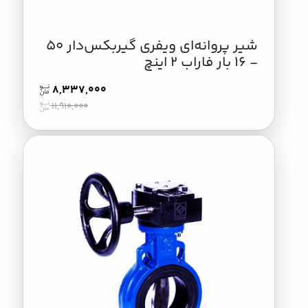
شیر پروانه‌ای ویفری گیربکس‌دار 50
- 16 بار فاراب 2 اینچ
8,337,000
11,910,000