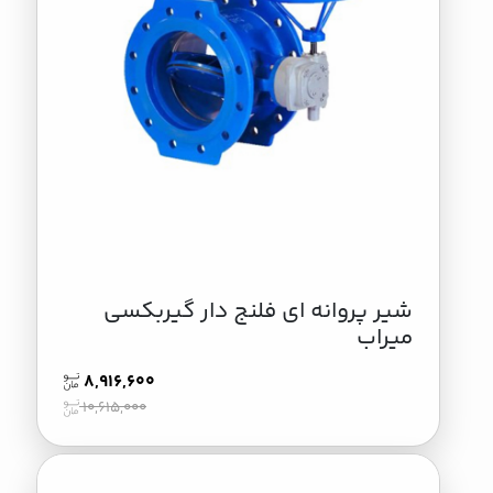
شیر پروانه ای فلنج دار گیربکسی
میراب
8,916,600
10,615,000