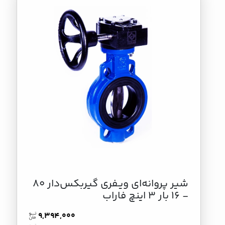
شير پروانه‌اي ويـفري گيربكس‌دار 80
- 16 بار 3 اینچ فاراب
9,394,000