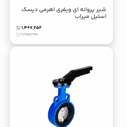
شیر پروانه ای ویفری اهرمی دیسک
استیل میراب
1,407,252
1,675,300