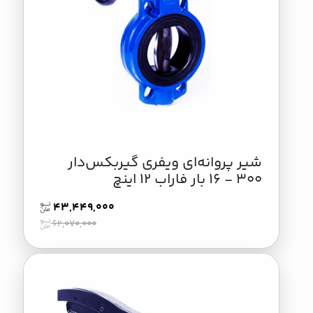
شیر پروانه‌ای ویفری گیربکس‌دار
300 - 16 بار فاراب 12 اینچ
43,449,000
62,070,000