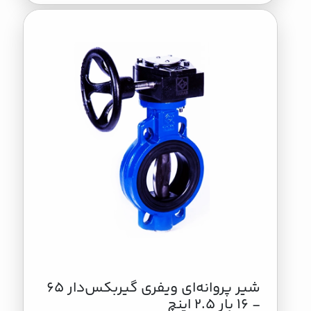
شير پروانه‌اي ويفري گيربكس‌دار 65
- 16 بار 2.5 اینچ