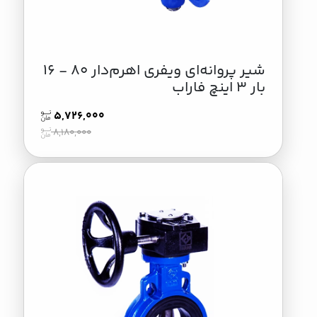
شیر پروانه‌ای ویفری اهرم‌دار 80 - 16
بار 3 اینچ فاراب
5,726,000
8,180,000