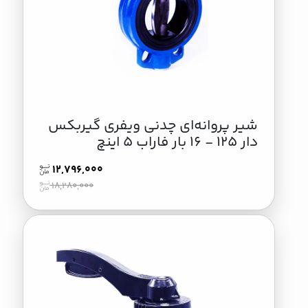
شیر پروانه‌ای چدنی ویفری گیربکس
دار 125 - 16 بار فاراب 5 اینچ
12,796,000
18,280,000