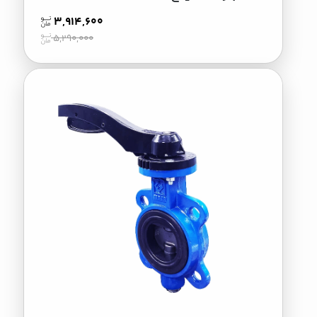
3,914,600
5,290,000