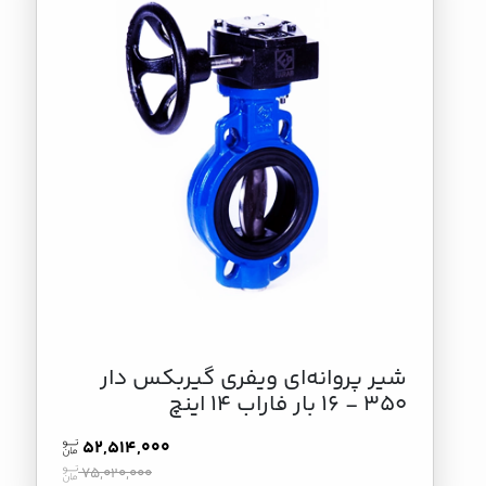
شیر پروانه‌ای ویفری گیربکس دار
350 - 16 بار فاراب 14 اینچ
52,514,000
75,020,000