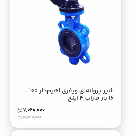
شیر پروانه‌ای ویفری اهرم‌دار 100 -
16 بار فاراب 4 اینچ
7,028,000
10,040,000