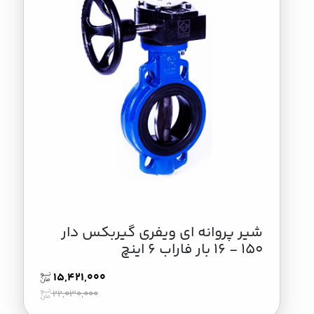
شير پروانه اي ويفري گيربكس دار
150 - 16 بار فاراب 6 اینچ
15,421,000
22,030,000