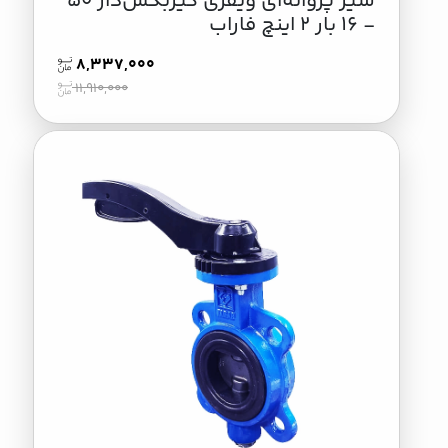
شير پروانه‌اي ويفري گيربكس‌دار 50
- 16 بار 2 اینچ فاراب
8,337,000
11,910,000