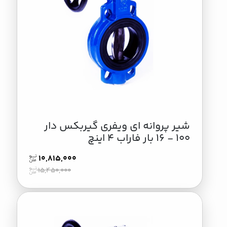
شیر پروانه ای ویفری گیربکس دار
100 - 16 بار فاراب 4 اینچ
10,815,000
15,450,000