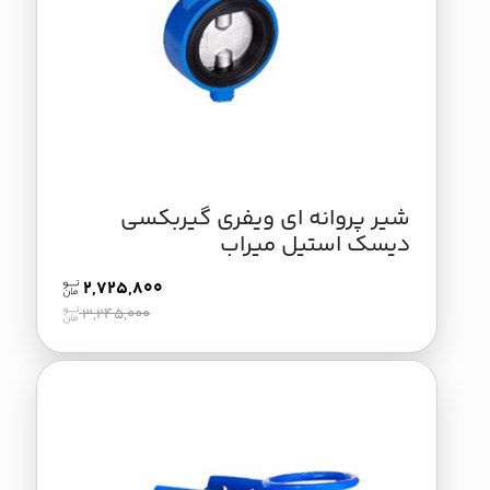
شیر پروانه ای ویفری گیربکسی
دیسک استیل میراب
2,725,800
3,245,000