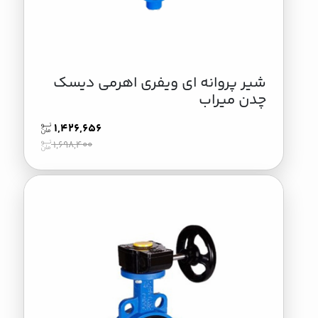
شیر پروانه ای ویفری اهرمی دیسک
چدن میراب
1,426,656
1,698,400