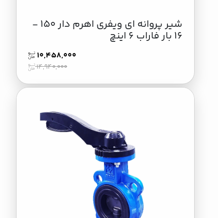
شير پروانه اي ويفري اهرم دار 150 -
16 بار فاراب 6 اینچ
10,458,000
14,940,000