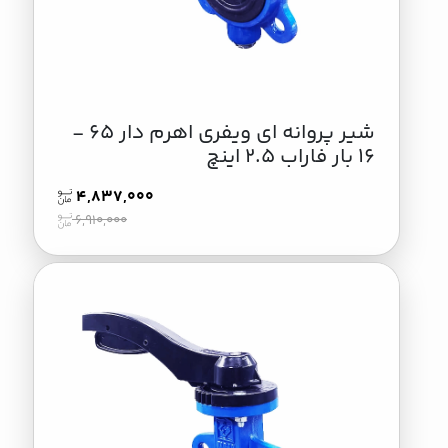
شير پروانه اي ويفري اهرم دار 65 -
16 بار فاراب 2.5 اینچ
4,837,000
6,910,000