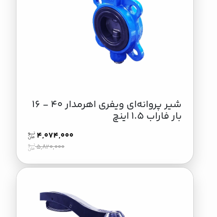
شیر پروانه‌ای ویفری اهرمدار 40 - 16
بار فاراب 1.5 اینچ
4,074,000
5,820,000