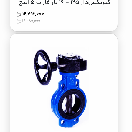
گیربکس‌دار 125 - 16 بار فاراب 5 اینچ
12,796,000
18,280,000