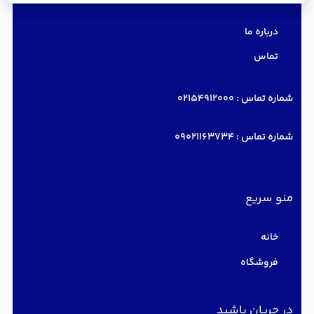
درباره ما
تماس
شماره تماس :
02154912000
شماره تماس :
09021163734
منو سریع
خانه
فروشگاه
در جریان باشید