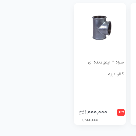
سراه 3 اینچ دنده ای
گالوانیزه
1,000,000
Off
1,250,000