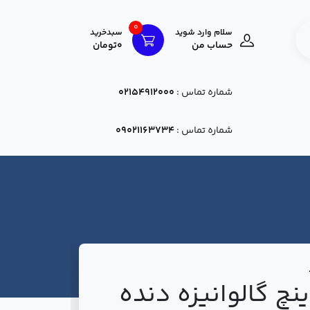
0
سلام وارد شوید
سبدخرید
حساب من
0تومان
شماره تماس :
02154912000
شماره تماس :
09021163734
اه 4 اینچ گالوانیزه دنده