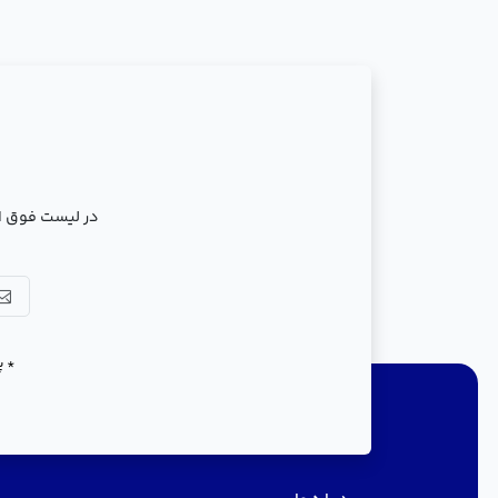
در لیست فوق ال
* پ
دسترسی سریع