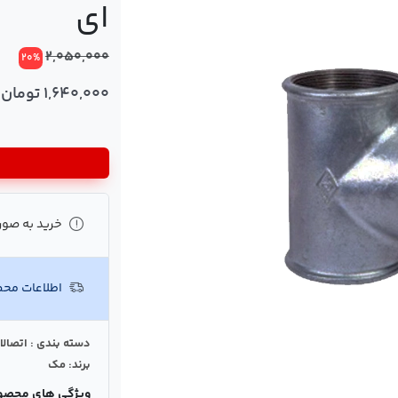
ای
2,050,000
20%
1,640,000 تومان
خرید به صور
اطلاعات مح
دسته بندی : اتصالا
برند: مک
ویژگی های محصو