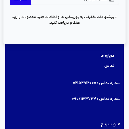
* پیشنهادات تخفیف ، به روزرسانی ها و اطلاعات جدید محصولات را زود
هنگام دریافت کنید.
دسترسی سریع
درباره ما
تماس
شماره تماس :
02154912000
شماره تماس :
09021163734
منو سریع