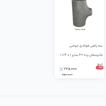
سه راهی فولادی جوشی
مانیسمان رده 40 سایز 1 × 1/4 1
اینچ
Off
225,000
250,000