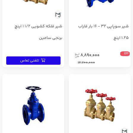
شير سوپاپي 32 - 16 بار فاراب
شیر فلکه کشویی 1/2 1 اینچ
1.25 اینچ
برنجی سامین
Off
8,890,000
تلفنی تماس
12,700,000