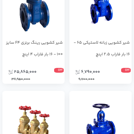
شير كشويي زبانه لاستيكي 65 -
شير كشويي رينگ برنزي F4 سايز
16 بار فاراب 2.5 اینچ
100 - 16 بار فاراب 4 اینچ
Off
Off
25,865,000
6,790,000
36,950,000
9,700,000