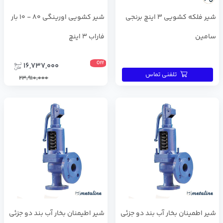
شیر فلکه کشویی 3 اینچ برنجی
شير كشويي اورينگي 80 - 10 بار
سامین
فاراب 3 اینچ
Off
16,737,000
تلفنی تماس
23,910,000
شير اطمینان بخار آب بند دو جزئی
شير اطیمنان بخار آب بند دو جزئی