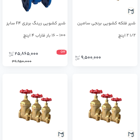
شیر فلکه کشویی برنجی سامین
شير كشويي رينگ برنزي F4 سايز
1/2 2 اینچ
100 - 16 بار فاراب 4 اینچ
Off
25,865,000
9,500,000
36,950,000