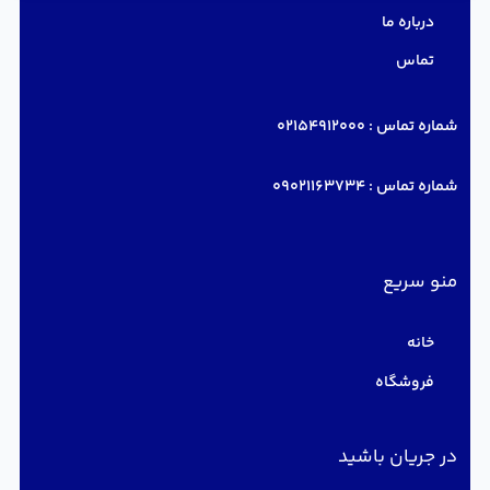
درباره ما
تماس
شماره تماس :
02154912000
شماره تماس :
09021163734
منو سریع
خانه
فروشگاه
در جریان باشید