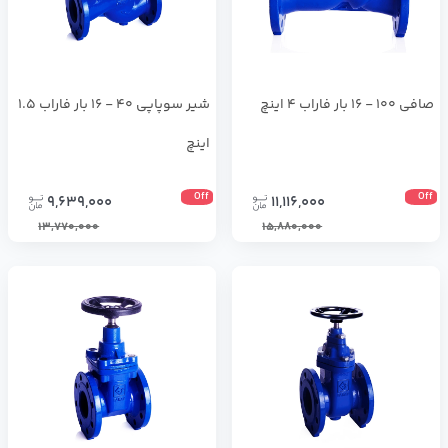
صافی 100 - 16 بار فاراب 4 اینچ
شير سوپاپي 40 - 16 بار فاراب 1.5
اینچ
Off
Off
9,639,000
11,116,000
13,770,000
15,880,000