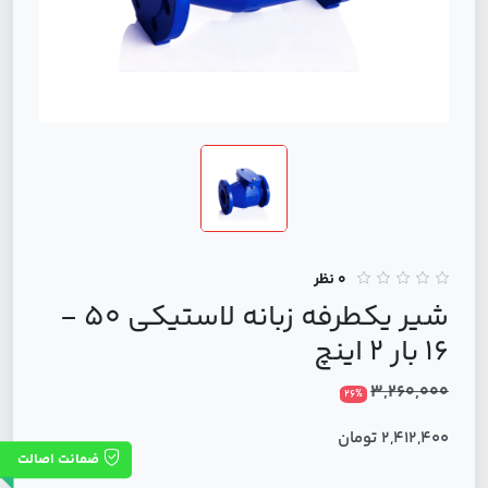
0 نظر
شير يكطرفه زبانه لاستيكي 50 -
16 بار 2 اینچ
3,260,000
26%
2,412,400 تومان
ضمانت اصالت