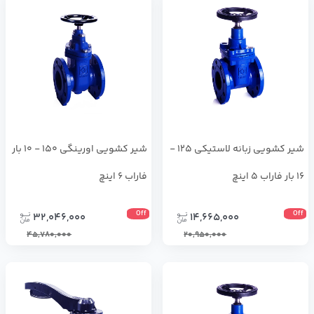
شير كشويي زبانه لاستيكي 125 -
شير كشويي اورينگي 150 - 10 بار
16 بار فاراب 5 اینچ
فاراب 6 اینچ
Off
Off
32,046,000
14,665,000
45,780,000
20,950,000