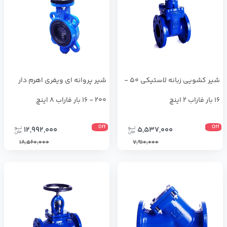
شير كشويي زبانه لاستيكي 50 -
شير پروانه اي ويفري اهرم دار
16 بار فاراب 2 اینچ
200 - 16 بار فاراب 8 اینچ
Off
Off
12,992,000
5,537,000
18,560,000
7,910,000