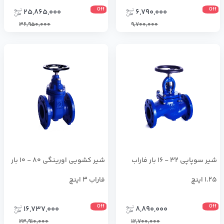
Off
Off
25,865,000
6,790,000
36,950,000
9,700,000
شير سوپاپي 32 - 16 بار فاراب
شير كشويي اورينگي 80 - 10 بار
1.25 اینچ
فاراب 3 اینچ
Off
Off
16,737,000
8,890,000
23,910,000
12,700,000