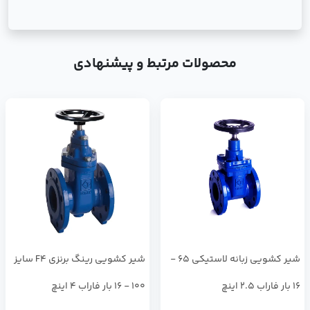
محصولات مرتبط و پیشنهادی
شير كشويي زبانه لاستيكي 65 -
شير كشويي رينگ برنزي F4 سايز
16 بار فاراب 2.5 اینچ
100 - 16 بار فاراب 4 اینچ