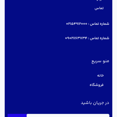
تماس
شماره تماس :
02154912000
شماره تماس :
09021163734
منو سریع
خانه
فروشگاه
در جریان باشید