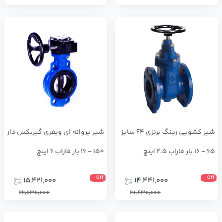
شير كشويي رينگ برنزي F4 سايز
شير پروانه اي ويفري گيربكس دار
65 - 16 بار فاراب 2.5 اینچ
150 - 16 بار فاراب 6 اینچ
Off
Off
15,421,000
14,441,000
22,030,000
20,630,000