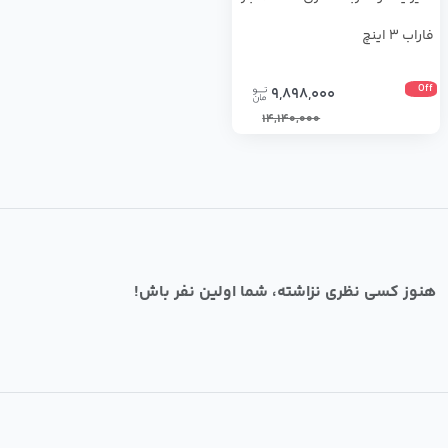
فاراب 3 اینچ
Off
9,898,000
14,140,000
هنوز کسی نظری نزاشته، شما اولین نفر باش!