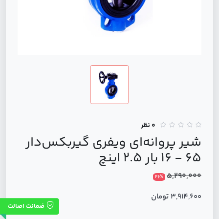
0 نظر
شير پروانه‌اي ويفري گيربكس‌دار
65 - 16 بار 2.5 اینچ
5,290,000
26%
3,914,600 تومان
ضمانت اصالت