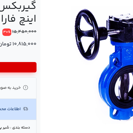
اینچ فارا
15,450,000
30%
10,815,000 تومان
خرید به صور
اطلاعات مح
دسته بندی : شیر پ