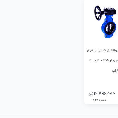
وانه‌ای چدنی ویفری
گیربکس‌دار 125 - 16 بار 5
راب
12,796,000
18,280,000