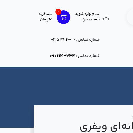
0
سلام وارد شوید
سبدخرید
حساب من
0تومان
شماره تماس :
02154912000
شماره تماس :
09021163734
نه‌ای ویفری