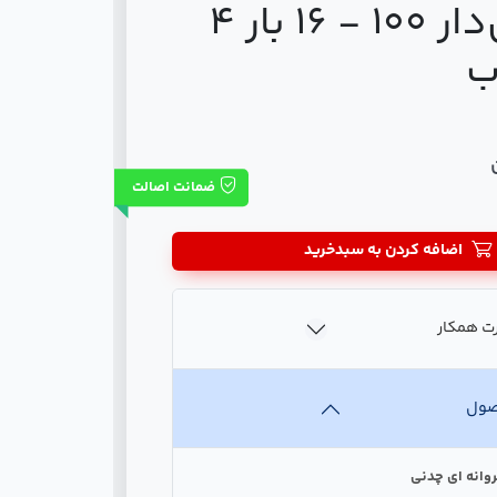
گیربکس‌دار 100 - 16 بار 4
ب
ضمانت اصالت
اضافه کردن به سبدخرید
ت همکار
صول
روانه ای چدنی