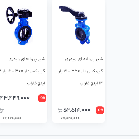
شير پروانه اي ويفري
شير پروانه‌اي ويفري
گیربکس دار 350 - 16 بار
گيربكس‌دار
14 اینچ فاراب
اینچ فاراب
43,449,000
Off
52,514,000
Off
62,070,000
75,020,000