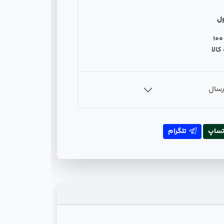
ل
100
الا
رسال
تساپ
تلگرام