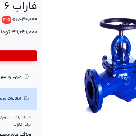
فاراب 6 اینچ
56,630,000
30%
39,641,000 تومان
خرید به صور
اطلاعات مح
دسته بندی : سوپاپ
برند: فاراب
ویژگی های محصو