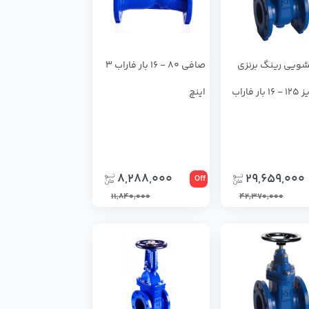
ویی رینگ برنزی
صافی 80 - 16 بار فاراب 3
F4 سایز 125 - 16 بار فاراب
اینچ
8,288,000
29,659,000
Off
11,840,000
42,370,000