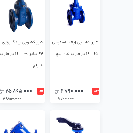
شير كشويي زبانه لاستيكي
شير كشويي رينگ برنزي
65 - 16 بار فاراب 2.5 اینچ
F4 سايز 100 - 16 بار فاراب
4 اینچ
25,865,000
6,790,000
Off
Off
36,950,000
9,700,000