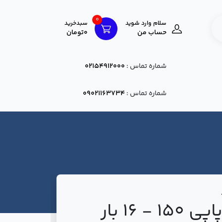
0
سلام وارد شوید
سبدخرید
حساب من
0تومان
شماره تماس :
02154912000
شماره تماس :
09021163734
شیر سوپاپی 150 - 16 بار