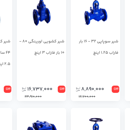
شير سوپاپي 32 - 16 بار
شير كشويي اورينگي 80 -
شير كش
فاراب 1.25 اینچ
10 بار فاراب 3 اینچ
2.5 اینچ
16,737,000
8,890,000
Off
Off
Off
23,910,000
12,700,000