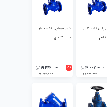
شير سوپاپي 80 - 16 بار
شیر سوپاپی 80 - 16 بار
فاراب 3 اینچ
19,222,000
19,222,000
Off
27,460,000
27,460,000