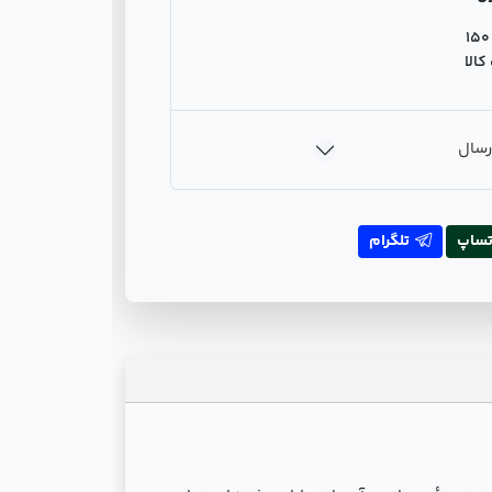
150
الا
رسال
تساپ
تلگرام