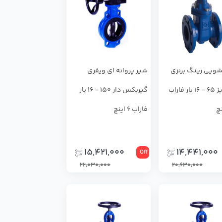
ويي رينگ برنزي
شير پروانه اي ويفري
F4 سايز 65 - 16 بار فاراب
گيربكس دار 150 - 16 بار
فاراب 6 اینچ
15,421,000
14,441,000
Off
22,030,000
20,630,000