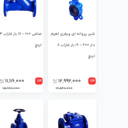
شير پروانه اي ويفري اهرم
صافی 100 - 16 بار فاراب
دار 200 - 16 بار فاراب 8
اینچ
اینچ
11,116,000
12,992,000
Off
Off
15,880,000
18,560,000