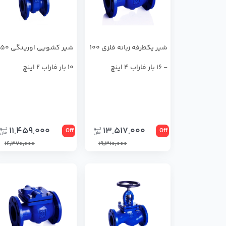
شیر یکطرفه زبانه فلزی 100
- 16 بار فاراب 4 اینچ
10 بار فاراب 2 اینچ
11,459,000
13,517,000
Off
Off
16,370,000
19,310,000