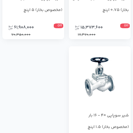
بخار) 0.75 اینچ
(مخصوص بخار) 5 اینچ
Off
Off
61,908,000
15,373,600
70,350,000
17,470,000
شیر سوپاپی 40 - 16 بار
(مخصوص بخار) 1.5 اینچ