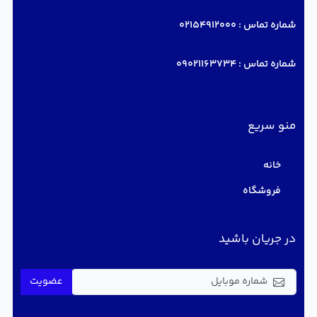
شماره تماس :
02154912000
شماره تماس :
09021163734
منو سریع
خانه
فروشگاه
در جریان باشید
عضویت