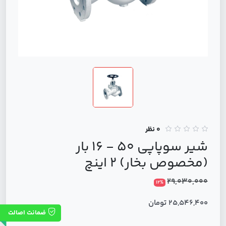
0 نظر
شیر سوپاپی 50 - 16 بار
(مخصوص بخار) 2 اینچ
29,030,000
12%
25,546,400 تومان
ضمانت اصالت