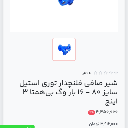
0 نظر
شیر صافی فلنچدار توری استیل
سایز 80 - 16 بار وگ بی‌همتا 3
اینچ
4,450,000
12%
3,916,000 تومان