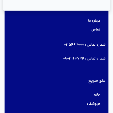
دسترسی سریع
درباره ما
تماس
شماره تماس :
02154912000
شماره تماس :
09021163734
منو سریع
خانه
فروشگاه