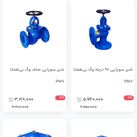
شیر سوپاپی 90 درجه وگ بی‌همتا
شیر سوپاپی صاف وگ بی‌همتا
PN16
PN16
Off
Off
3,168,000
5,940,000
3,600,000
6,750,000