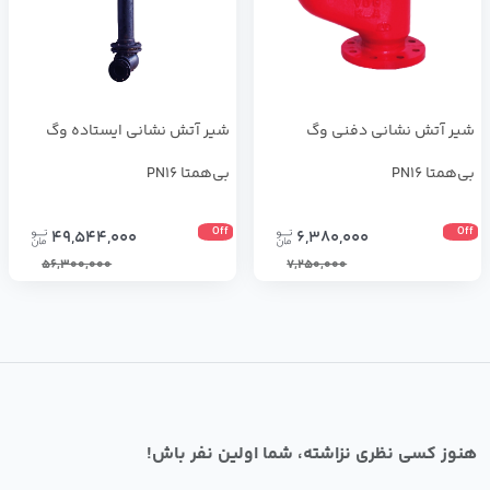
شیر آتش نشانی دفنی وگ
شیر آتش نشانی ایستاده وگ
بی‌همتا PN16
بی‌همتا PN16
Off
Off
49,544,000
6,380,000
56,300,000
7,250,000
هنوز کسی نظری نزاشته، شما اولین نفر باش!