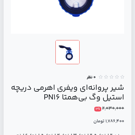
0 نظر
شیر پروانه‌ای ویفری اهرمی دریچه
استیل وگ بی‌همتا PN16
2,030,000
12%
1,786,400 تومان