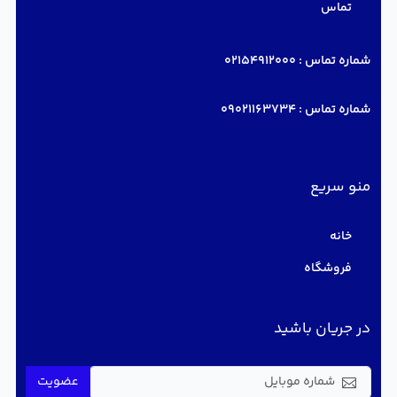
تماس
شماره تماس :
02154912000
شماره تماس :
09021163734
منو سریع
خانه
فروشگاه
در جریان باشید
عضویت