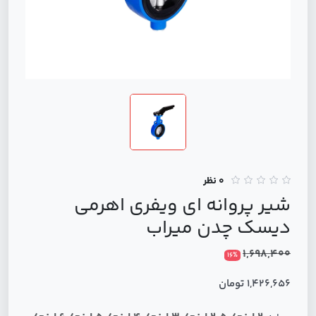
0 نظر
شیر پروانه ای ویفری اهرمی
دیسک چدن میراب
1,698,400
16%
1,426,656 تومان