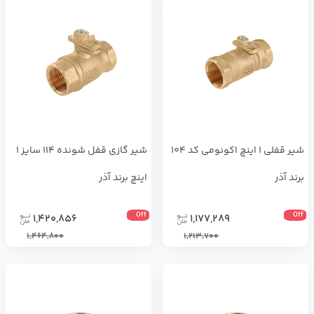
شیر قفلی 1 اینچ اکونومی کد 104
شیر گازی قفل شونده 114 سایز 1
برند آذر
اینچ برند آذر
Off
Off
1,420,856
1,177,289
1,464,800
1,213,700