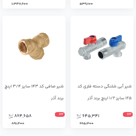
1,347,600
539,100
شیر آبی شلنگی دسته فلزی کد
شیر صافی کد 143 سایز 3/4 اینچ
125 سایز 1/2 اینچ برند آذر
برند آذر
Off
Off
864,658
645,341
891,400
665,300