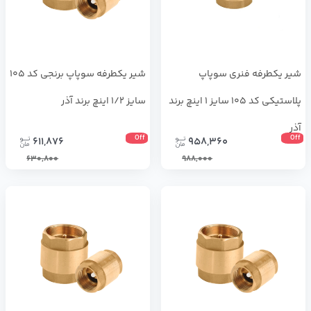
شیر یکطرفه فنری سوپاپ
شیر یکطرفه سوپاپ برنجی کد 105
پلاستیکی کد 105 سایز 1 اینچ برند
سایز 1/2 اینچ برند آذر
آذر
Off
Off
611,876
958,360
630,800
988,000