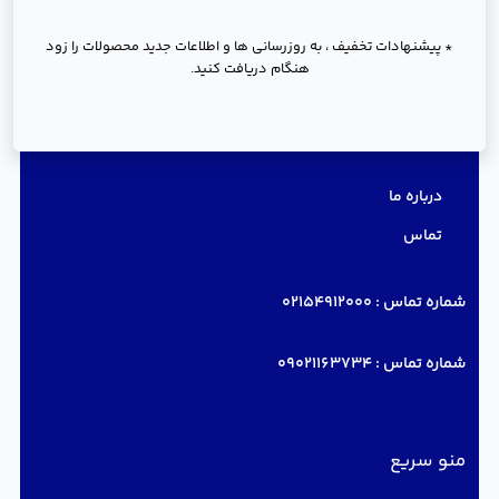
* پیشنهادات تخفیف ، به روزرسانی ها و اطلاعات جدید محصولات را زود
هنگام دریافت کنید.
دسترسی سریع
درباره ما
تماس
شماره تماس :
02154912000
شماره تماس :
09021163734
منو سریع