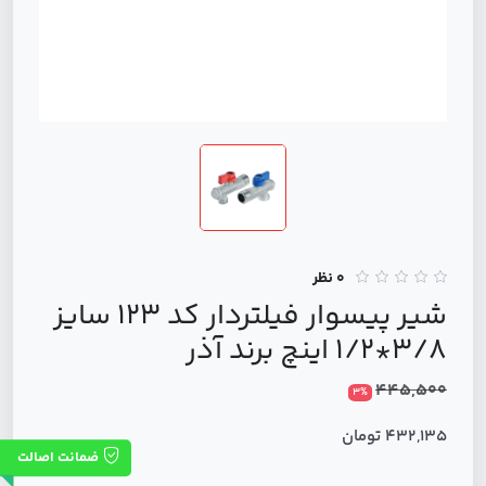
0 نظر
شیر پیسوار فیلتردار کد 123 سایز
3/8*1/2 اینچ برند آذر
445,500
3%
432,135 تومان
ضمانت اصالت