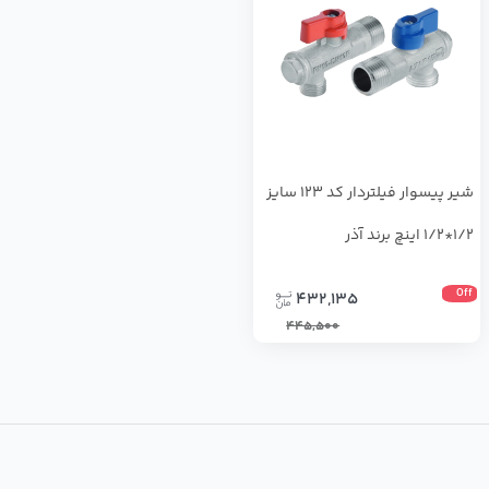
شیر پیسوار فیلتردار کد 123 سایز
1/2*1/2 اینچ برند آذر
Off
432,135
445,500