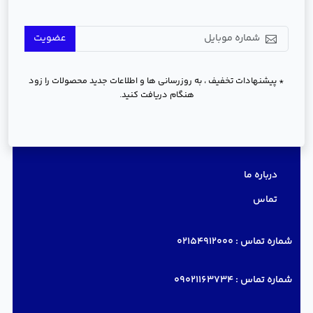
عضویت
* پیشنهادات تخفیف ، به روزرسانی ها و اطلاعات جدید محصولات را زود
هنگام دریافت کنید.
دسترسی سریع
درباره ما
تماس
شماره تماس :
02154912000
شماره تماس :
09021163734