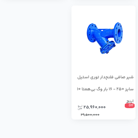
شیر صافی فلنچدار توری استیل
سایز 250 - 16 بار وگ بی‌همتا 10
اینچ
Off
25,960,000
29,500,000