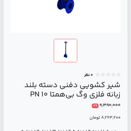
0 نظر
شیر کشویی دفنی دسته بلند
زبانه فلزی وگ بی‌همتا PN 10
9,390,000
12%
8,263,200 تومان