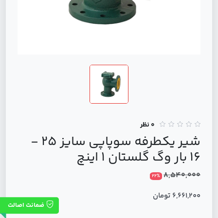
0 نظر
شیر یکطرفه سوپاپی سایز 25 -
16 بار وگ گلستان 1 اینچ
8,540,000
22%
6,661,200 تومان
ضمانت اصالت