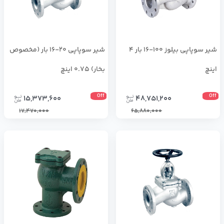
شیر سوپاپی بيلوز 100-16 بار 4
شیر سوپاپی 20-16 بار (مخصوص
اینچ
بخار) 0.75 اینچ
Off
Off
15,373,600
48,751,200
17,470,000
65,880,000