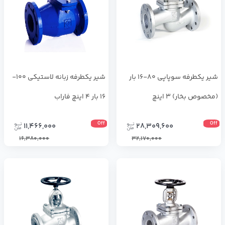
شیر یکطرفه سوپاپی 80-16 بار
شیر یکطرفه زبانه لاستیکی 100-
(مخصوص بخار) 3 اینچ
16 بار 4 اینچ فاراب
Off
Off
11,466,000
28,309,600
16,380,000
32,170,000