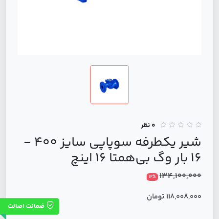
0 نظر
شیر یکطرفه سوپاپی سایز 400 -
16 بار وگ بی‌همتا 16 اینچ
134,100,000
12%
118,008,000 تومان
ضمانت اصالت