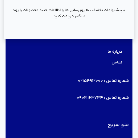
* پیشنهادات تخفیف ، به روزرسانی ها و اطلاعات جدید محصولات را زود
هنگام دریافت کنید.
دسترسی سریع
درباره ما
تماس
شماره تماس :
02154912000
شماره تماس :
09021163734
منو سریع