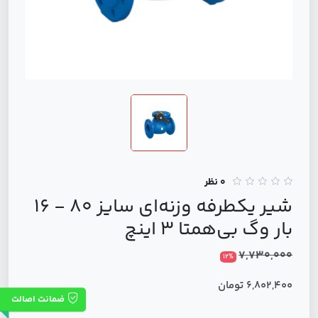
0 نظر
شیر یکطرفه وزنه‌ای سایز 80 - 16
بار وگ بی‌همتا 3 اینچ
7,730,000
12%
6,802,400 تومان
ضمانت اصالت