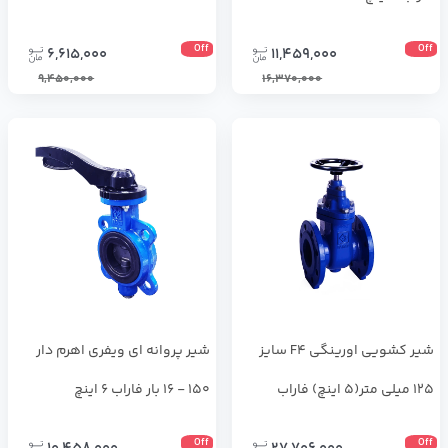
Off
Off
6,615,000
11,459,000
9,450,000
16,370,000
شیر کشویی اورینگی F4 سایز
شير پروانه اي ويفري اهرم دار
125 میلی متر(5 اینچ) فاراب
150 - 16 بار فاراب 6 اینچ
Off
Off