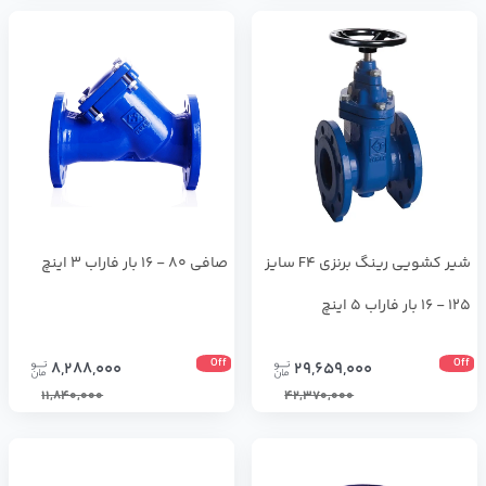
شیر کشویی رینگ برنزی F4 سایز
صافی 80 - 16 بار فاراب 3 اینچ
125 - 16 بار فاراب 5 اینچ
Off
Off
8,288,000
29,659,000
11,840,000
42,370,000