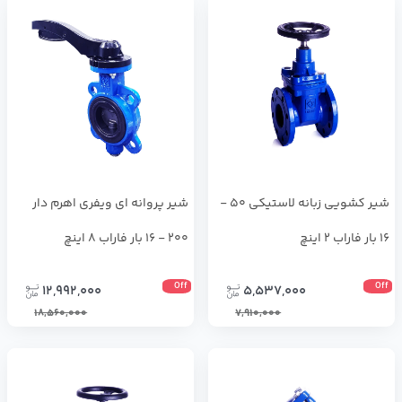
شير كشويي زبانه لاستيكي 50 -
شير پروانه اي ويفري اهرم دار
16 بار فاراب 2 اینچ
200 - 16 بار فاراب 8 اینچ
Off
Off
12,992,000
5,537,000
18,560,000
7,910,000