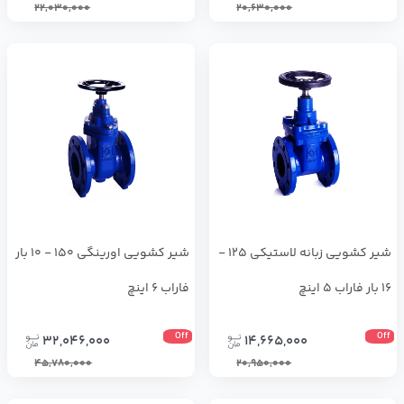
22,030,000
20,630,000
شير كشويي زبانه لاستيكي 125 -
شير كشويي اورينگي 150 - 10 بار
16 بار فاراب 5 اینچ
فاراب 6 اینچ
Off
Off
32,046,000
14,665,000
45,780,000
20,950,000