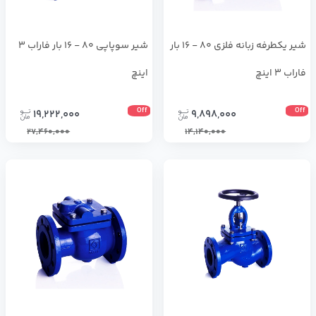
شیر یکطرفه زبانه فلزی 80 - 16 بار
شير سوپاپي 80 - 16 بار فاراب 3
فاراب 3 اینچ
اینچ
Off
Off
19,222,000
9,898,000
27,460,000
14,140,000