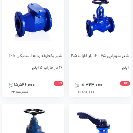
شیر سوپاپی 65 - 16 بار فاراب 2.5
شیر یکطرفه زبانه لاستیکی 125 -
اینچ
16 بار فاراب 5 اینچ
Off
Off
15,526,000
15,323,000
22,180,000
21,890,000