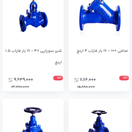
صافی 100 - 16 بار فاراب 4 اینچ
شير سوپاپي 40 - 16 بار فاراب 1.5
اینچ
Off
Off
9,639,000
11,116,000
13,770,000
15,880,000