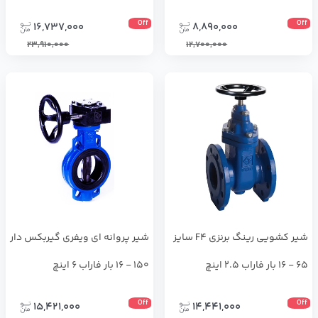
Off
Off
16,737,000
8,890,000
23,910,000
12,700,000
شير كشويي رينگ برنزي F4 سايز
شير پروانه اي ويفري گيربكس دار
65 - 16 بار فاراب 2.5 اینچ
150 - 16 بار فاراب 6 اینچ
Off
Off
15,421,000
14,441,000