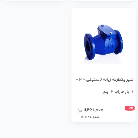
شیر یکطرفه زبانه لاستیکی 100 -
16 بار فاراب 4 اینچ
Off
11,466,000
16,380,000