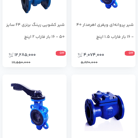
شیر پروانه‌ای ویفری اهرمدار 40
شیر کشویی رینگ برنزی F4 سایز
- 16 بار فاراب 1.5 اینچ
50 - 16 بار فاراب 2 اینچ
Off
Off
12,285,000
4,074,000
17,550,000
5,820,000