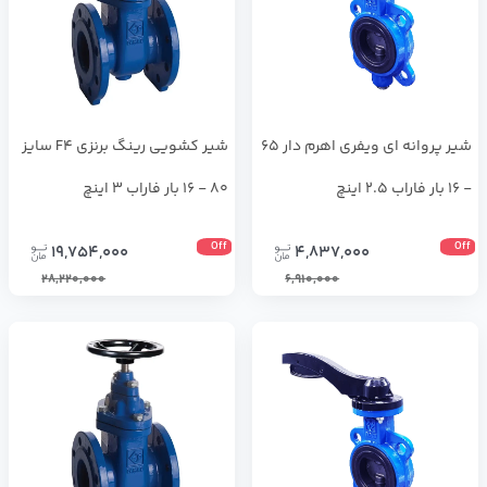
شير پروانه اي ويفري اهرم دار 65
شیر کشویی رینگ برنزی F4 سایز
- 16 بار فاراب 2.5 اینچ
80 - 16 بار فاراب 3 اینچ
Off
Off
19,754,000
4,837,000
28,220,000
6,910,000