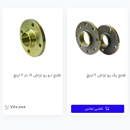
فلنج يك رو تراش 2 اينچ
فلنج دو رو تراش 16 بار 2 اينچ
780,000
تلفنی تماس