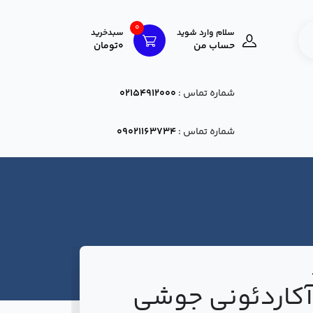
0
سلام وارد شوید
سبدخرید
حساب من
0تومان
شماره تماس :
02154912000
شماره تماس :
09021163734
 آکاردئونی جوشی