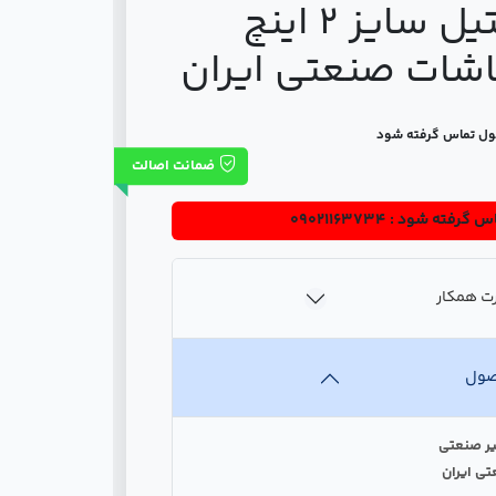
تمام استیل سایز 2 اینچ
عاشات صنعتی ایران
ول تماس گرفته شود
ضمانت اصالت
 گرفته شود : 09021163734
ت همکار
صول
یر صنعتی
تی ایران