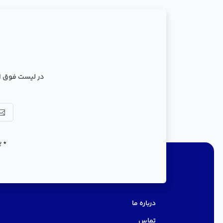
در لیست فوق ال
* پ
دسترسی سریع
درباره ما
تماس