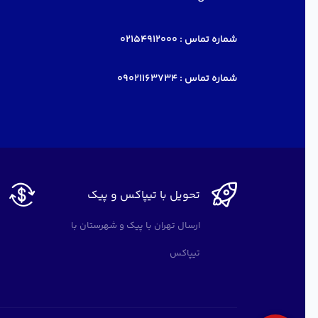
شماره تماس :
02154912000
شماره تماس :
09021163734
تحویل با تیپاکس و پیک
ارسال تهران با پیک و شهرستان با
تیپاکس