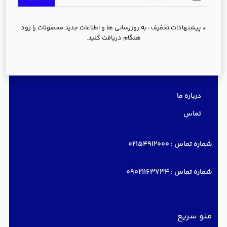
* پیشنهادات تخفیف ، به روزرسانی ها و اطلاعات جدید محصولات را زود
هنگام دریافت کنید.
دسترسی سریع
درباره ما
تماس
شماره تماس :
02154912000
شماره تماس :
09021163734
منو سریع