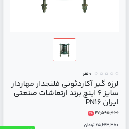
0 نظر
لرزه گیر آکاردئونی فلنجدار مهاردار
سایز 6 اینچ برند ارتعاشات صنعتی
ایران PN16
27,595,000
7%
25,663,350 تومان