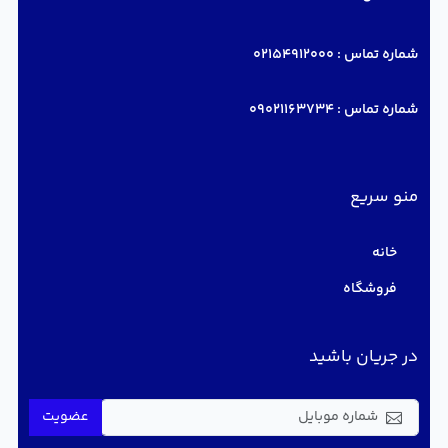
شماره تماس :
02154912000
شماره تماس :
09021163734
منو سریع
خانه
فروشگاه
در جریان باشید
عضویت