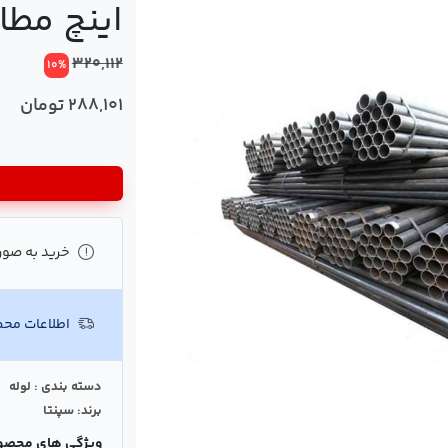
اینچ مطاب
320,112
10%
288,101 تومان
خرید به صور
اطلاعات مح
دسته بندی : لوله
برند: سپنتا
ویژگی های محصو