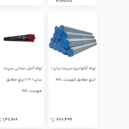
3,828,000
لوله گالوانیزه سپنتا سایز 1
لوله آتش نشانی سپنتا
اینچ مطابق فهرست AVL
سایز 1 1/2 اینچ مطابق
فهرست AVL
1,311,906
867,499