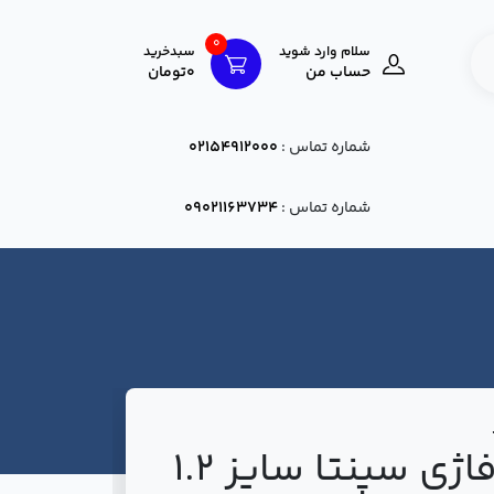
0
سلام وارد شوید
سبدخرید
حساب من
0تومان
شماره تماس :
02154912000
شماره تماس :
09021163734
لوله شوفاژی سپنتا سایز 1.2