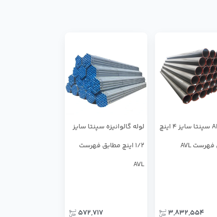
لوله API سپنتا سایز 4 اینچ
لوله گالوانیزه سپنتا سایز
هرست AVL
1/2 اینچ مطابق فهرست
AVL
572,717
3,832,554