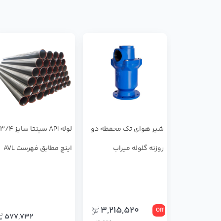
شیر هوای تک محفظه دو
لوله API سپنتا سایز 3/4
روزنه گلوله میراب
اینچ مطابق فهرست AVL
3,215,520
Off
577,732