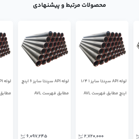
محصولات مرتبط و پیشنهادی
لوله API سپنتا سایز 1 1/4
لوله API سپنتا سایز 6 اینچ
اینچ مطابق فهرست AVL
مطابق فهرست AVL
مطابق ف
6,097,245
2,720,000