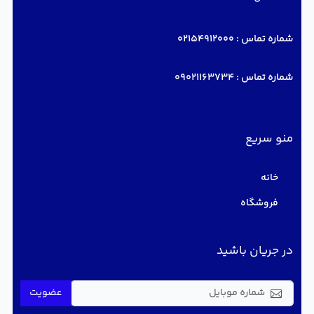
شماره تماس :
02154912000
شماره تماس :
09021163734
منو سریع
خانه
فروشگاه
در جریان باشید
عضویت