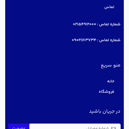
تماس
شماره تماس :
02154912000
شماره تماس :
09021163734
منو سریع
خانه
فروشگاه
در جریان باشید
عضویت