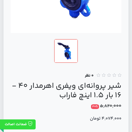
0 نظر
شير پروانه‌ای ویفری اهرمدار 40 -
16 بار 1.5 اینچ فاراب
5,820,000
30%
4,074,000 تومان
ضمانت اصالت