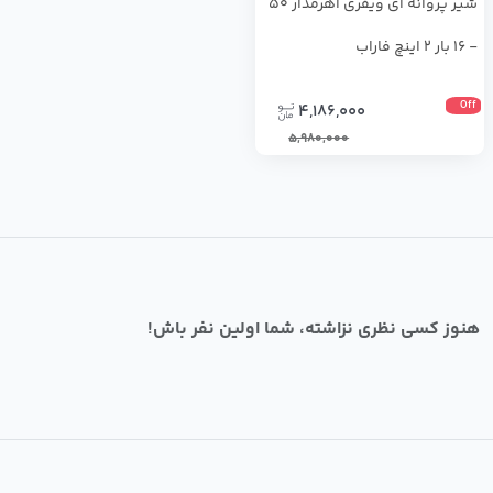
شير پروانه اي ويفري اهرمدار 50
- 16 بار 2 اینچ فاراب
Off
4,186,000
5,980,000
هنوز کسی نظری نزاشته، شما اولین نفر باش!