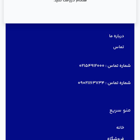
هنگام دریافت کنید.
دسترسی سریع
درباره ما
تماس
شماره تماس :
02154912000
شماره تماس :
09021163734
منو سریع
خانه
فروشگاه