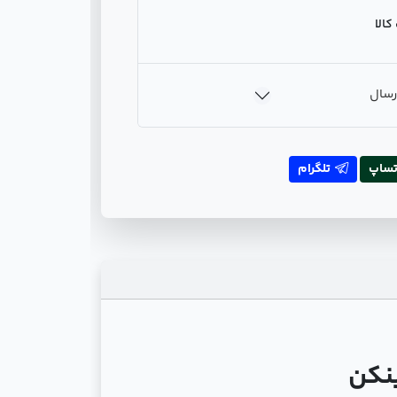
الا
رسال
تساپ
تلگرام