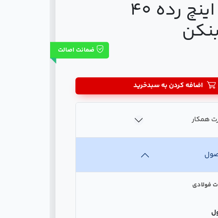
1/4 1*3 اینچ رده 40
بنکن
ضمانت اصالت
اضافه کردن به سبدخرید
ت همکار
صول
ت فولادی
ل