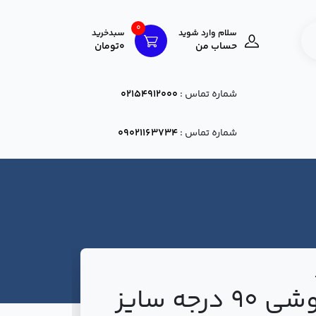
0
سلام وارد شوید
سبدخرید
حساب من
0تومان
شماره تماس :
02154912000
شماره تماس :
09021163734
تبدیل جوشی 90 درجه سایز