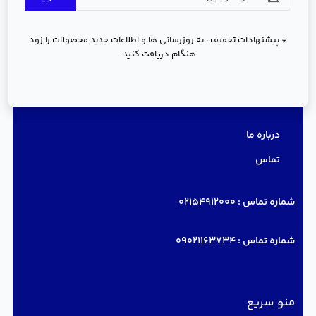
* پیشنهادات تخفیف ، به روزرسانی ها و اطلاعات جدید محصولات را زود
هنگام دریافت کنید.
دسترسی سریع
درباره ما
تماس
شماره تماس :
02154912000
شماره تماس :
09021163734
منو سریع