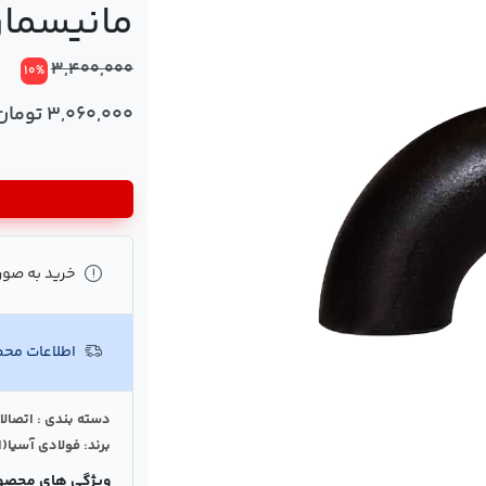
مانیسما
3,400,000
10%
3,060,000 تومان
خرید به صور
اطلاعات مح
دسته بندی : اتصالا
برند: فولادی آسیا(ا
ویژگی های محصو