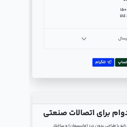
150
الا
رسال
تساپ
تلگرام
ین زانو با طراحی بدون درز (مانیسمان) و ساختار