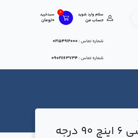
0
سلام وارد شوید
سبدخرید
حساب من
0تومان
شماره تماس :
02154912000
شماره تماس :
09021163734
زانو جوشی 6 اینچ 90 درجه