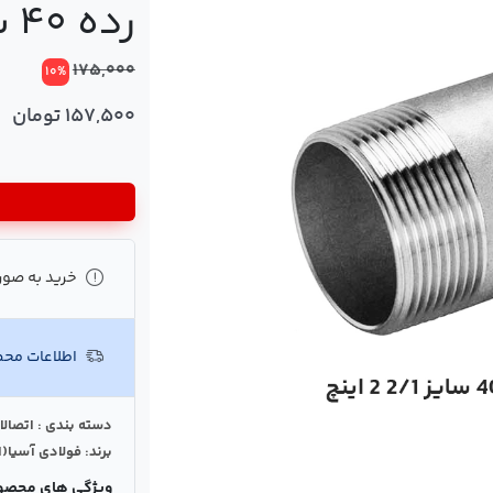
رده 40 سایز1/2 2 اینچ
175,000
10%
157,500 تومان
خرید به صور
اطلاعات مح
دسته بندی : اتصالا
برند: فولادی آسیا(ا
ویژگی های محصو