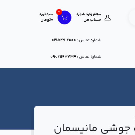
0
سلام وارد شوید
سبدخرید
حساب من
0تومان
شماره تماس :
02154912000
شماره تماس :
09021163734
 جوشی مانیسمان