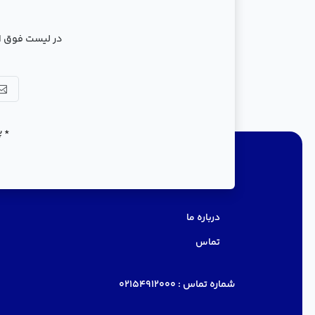
در لیست فوق ال
* پ
دسترسی سریع
درباره ما
تماس
شماره تماس :
02154912000