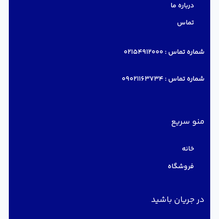
درباره ما
تماس
شماره تماس :
02154912000
شماره تماس :
09021163734
منو سریع
خانه
فروشگاه
در جریان باشید