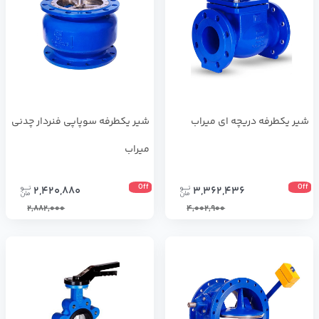
شیر یکطرفه دریچه ای میراب
شیر یکطرفه سوپاپی فنردار چدنی
میراب
Off
Off
2,420,880
3,362,436
2,882,000
4,002,900