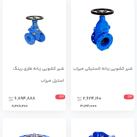
شیر کشویی زبانه لاستیکی میراب
شیر کشویی زبانه فلزی رینگ
استیل میراب
Off
Off
6,894,888
2,624,160
8,208,200
3,124,000