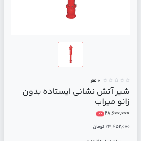
0 نظر
شیر آتش نشانی ایستاده بدون
زانو میراب
28,600,000
18%
23,452,000 تومان