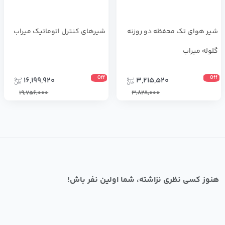
شیر هوای تک محفظه دو روزنه
شیرهای کنترل اتوماتیک میراب
گلوله میراب
Off
Off
16,199,920
3,215,520
19,756,000
3,828,000
هنوز کسی نظری نزاشته، شما اولین نفر باش!