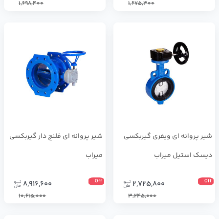
1,698,400
1,675,300
شیر پروانه ای ویفری گیربکسی
شیر پروانه ای فلنج دار گیربکسی
دیسک استیل میراب
میراب
Off
Off
8,916,600
2,725,800
10,615,000
3,245,000