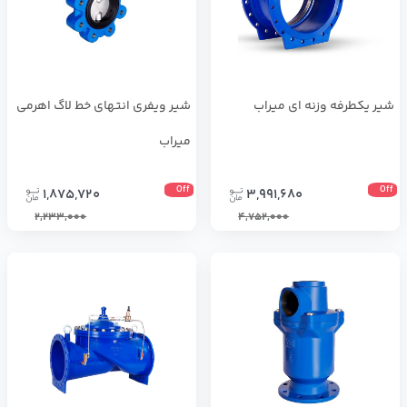
شیر یکطرفه وزنه ای میراب
شیر ویفری انتهای خط لاگ اهرمی
میراب
Off
Off
1,875,720
3,991,680
2,233,000
4,752,000