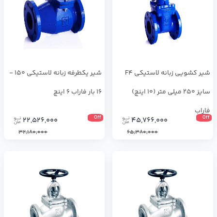
شیر کشویی زبانه لاستیکی F4
شیر یکطرفه زبانه لاستیکی 150 -
سایز 250 میلی متر (10 اینچ)
16 بار فاراب 6 اینچ
فاراب
Off
Off
22,526,000
45,766,000
32,180,000
65,380,000