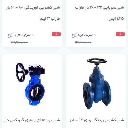
شير سوپاپي 32 - 16 بار فاراب
شير كشويي اورينگي 80 - 10 بار
1.25 اینچ
فاراب 3 اینچ
Off
Off
16,737,000
8,890,000
23,910,000
12,700,000
شير كشويي رينگ برنزي F4 سايز
شير پروانه اي ويفري گيربكس دار