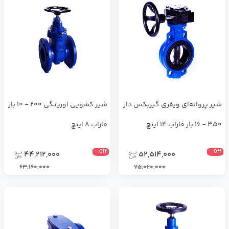
شیر پروانه‌ای ویفری گیربکس دار
شیر کشویی اورینگی 200 - 10 بار
350 - 16 بار فاراب 14 اینچ
فاراب 8 اینچ
Off
Off
44,212,000
52,514,000
63,160,000
75,020,000