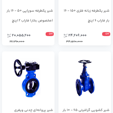
شیر یکطرفه زبانه فلزی 150 - 16
شیر یکطرفه سوپاپی 50 - 16 بار
بار فاراب 6 اینچ
(مخصوص بخار) فاراب 2 اینچ
Off
Off
20,055,200
24,206,000
22,790,000
34,580,000
شیر کشویی گرافیتی 65 - 10 بار
شیر پروانه‌ای چدنی ویفری