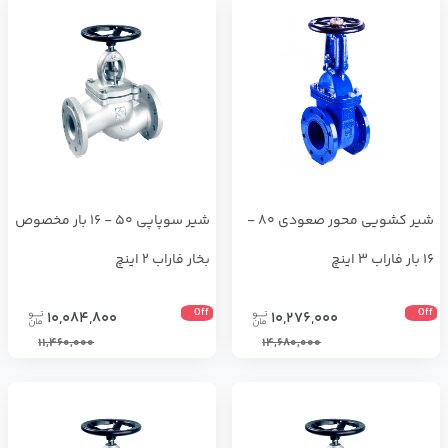
شیر کشویی محور صعودی 80 -
شیر سوپاپی 50 - 16 بار مخصوص
16 بار فاراب 3 اینچ
بخار فاراب 2 اینچ
Off
Off
10,084,800
10,276,000
11,460,000
14,680,000