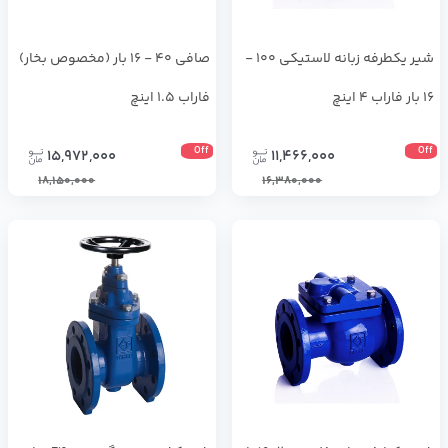
شیر یکطرفه زبانه لاستیکی 100 -
صافی 40 - 16 بار (مخصوص بخار)
16 بار فاراب 4 اینچ
فاراب 1.5 اینچ
Off
Off
15,972,000
11,466,000
18,150,000
16,380,000