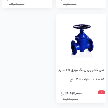
54,720,000
82,110,000
شیر کشویی رینگ برنزی F5 سایز
65 - 16 بار فاراب 2.5 اینچ
Off
14,441,000
20,630,000