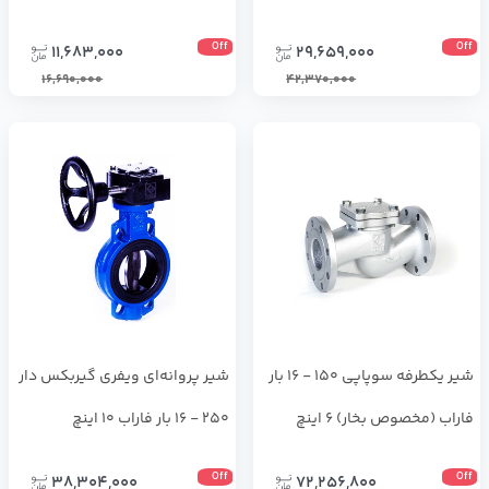
Off
Off
11,683,000
29,659,000
16,690,000
42,370,000
شیر یکطرفه سوپاپی 150 - 16 بار
شیر پروانه‌ای ویفری گیربکس دار
فاراب (مخصوص بخار) 6 اینچ
250 - 16 بار فاراب 10 اینچ
Off
Off
38,304,000
72,256,800