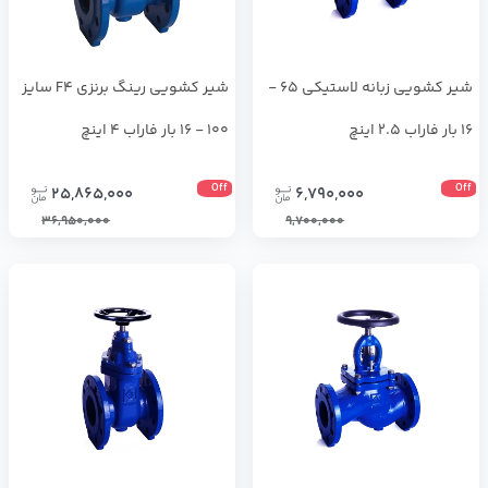
شير كشويي زبانه لاستيكي 65 -
شير كشويي رينگ برنزي F4 سايز
16 بار فاراب 2.5 اینچ
100 - 16 بار فاراب 4 اینچ
Off
Off
25,865,000
6,790,000
36,950,000
9,700,000