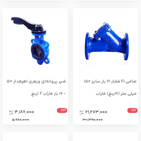
صافی F1 فشار 16 بار سایز 150
شیر پروانه‌ای ویفری اهرم‌دار 50
میلی متر (6اینچ) فاراب
- 16 بار فاراب 2 اینچ
Off
Off
4,186,000
21,273,000
5,980,000
30,390,000