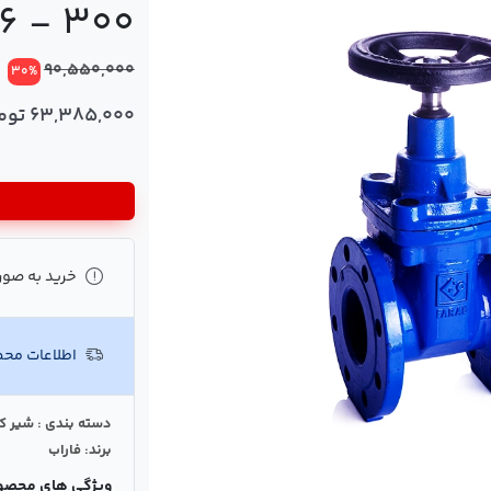
300 - 16 بار فاراب 12 اینچ
90,550,000
30%
63,385,000 تومان
خرید به صور
اطلاعات مح
دسته بندی : شیر 
برند: فاراب
ویژگی های محصو