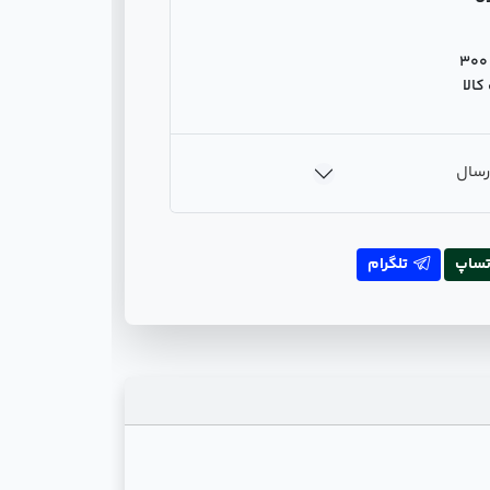
300
الا
رسال
تساپ
تلگرام