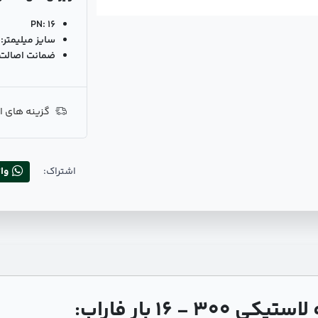
PN:
16
سایز میلیمتر:
ضمانت اصالت ک
گزینه های ا
اشتراک:
وا
 16 بار فاراب: