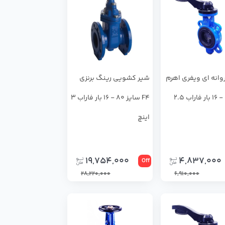
وانه اي ويفري اهرم
شیر کشویی رینگ برنزی
دار 65 - 16 بار فاراب 2.5
F4 سایز 80 - 16 بار فاراب 3
اینچ
19,754,000
4,837,000
Off
28,220,000
6,910,000