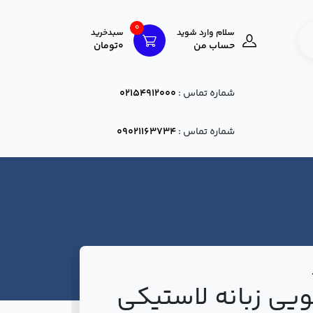
0
سلام وارد شوید
سبدخرید
حساب من
0تومان
شماره تماس :
02154912000
شماره تماس :
09021163734
یی زبانه لاستیکی