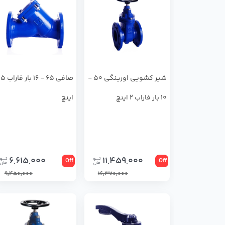
شير كشويي اورينگي 50 -
صافی 65 - 16 ب
10 بار فاراب 2 اینچ
اینچ
6,615,000
11,459,000
Off
Off
9,450,000
16,370,000