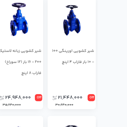
شیر کشویی اورینگی 100
شیر کشویی زبانه لاستیک
- 10 بار فاراب 4 اینچ
200 - 16 بار (12 سوراخ)
فاراب 8 اینچ
24,948,000
21,448,000
Off
Off
35,640,000
30,640,000