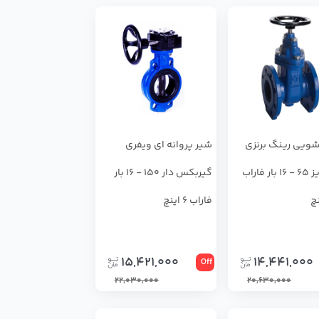
ويي رينگ برنزي
شير پروانه اي ويفري
F4 سايز 65 - 16 بار فاراب
گيربكس دار 150 - 16 بار
فاراب 6 اینچ
15,421,000
14,441,000
Off
22,030,000
20,630,000