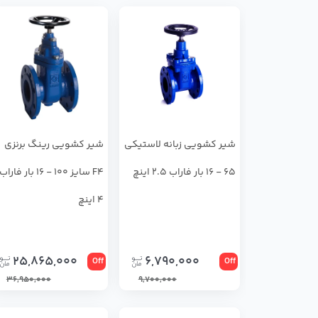
شير كشويي زبانه لاستيكي
شير كشويي رينگ برنزي
65 - 16 بار فاراب 2.5 اینچ
F4 سايز 100 - 16 بار فاراب
4 اینچ
25,865,000
6,790,000
Off
Off
36,950,000
9,700,000