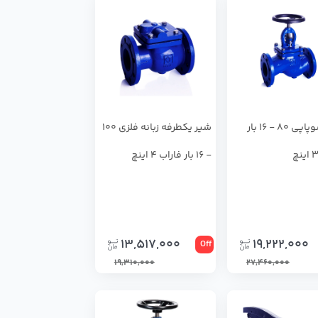
شیر سوپاپی 80 - 16 بار
شیر یکطرفه زبانه فلزی 100
- 16 بار فاراب 4 اینچ
13,517,000
19,222,000
Off
19,310,000
27,460,000