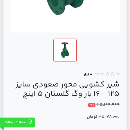
0 نظر
شیر کشویی محور صعودی سایز
125 - 16 بار وگ گلستان 5 اینچ
45,100,000
22%
35,178,000 تومان
ضمانت اصالت