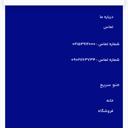
دسترسی سریع
درباره ما
تماس
شماره تماس :
02154912000
شماره تماس :
09021163734
منو سریع
خانه
فروشگاه