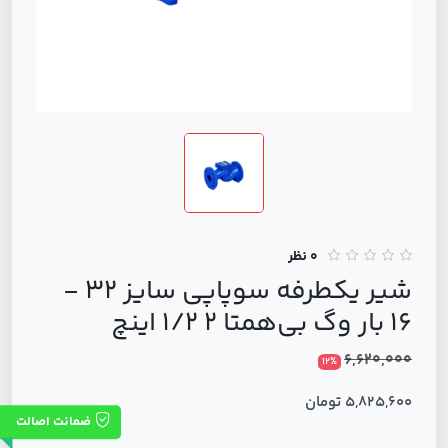
0 نظر
شیر یکطرفه سوپاپی سایز 32 -
16 بار وگ بی‌همتا 2 1/2 اینچ
6,620,000
12%
5,825,600 تومان
ضمانت اصالت