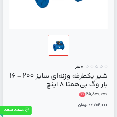
0 نظر
شیر یکطرفه وزنه‌ای سایز 200 - 16
بار وگ بی‌همتا 8 اینچ
25,800,000
12%
22,704,000 تومان
ضمانت اصالت