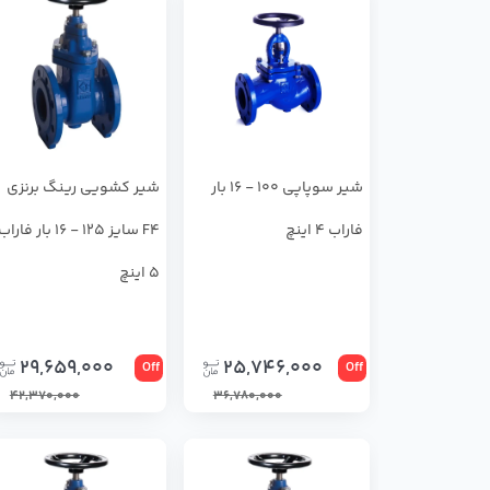
شیر سوپاپی 100 - 16 بار
شیر کشویی رینگ برنزی
فاراب 4 اینچ
F4 سایز 125 - 16 بار فارا
5 اینچ
29,659,000
25,746,000
Off
Off
42,370,000
36,780,000