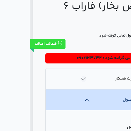
(مخصوص بخار) فاراب 6
ول تماس گرفته شود
ضمانت اصالت
 گرفته شود : 09021163734
ت همکار
صول
ل