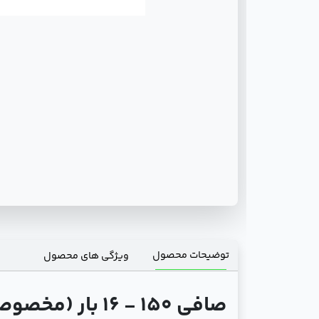
توضیحات محصول
ویژگی های محصول
صافی 150 - 16 بار (مخصوص بخار) فاراب: