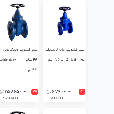
شير كشويي زبانه لاستيكي
شير كشويي رينگ برنزي
65 - 16 بار فاراب 2.5 اینچ
F4 سايز 100 - 16 بار فاراب
4 اینچ
25,865,000
6,790,000
Off
Off
36,950,000
9,700,000