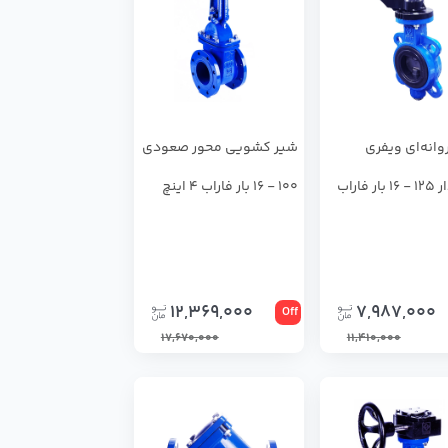
وانه‌ای ویفری
شیر کشویی محور صعودی
اهرم‌دار 125 - 16 بار فاراب
100 - 16 بار فاراب 4 اینچ
12,369,000
7,987,000
Off
17,670,000
11,410,000