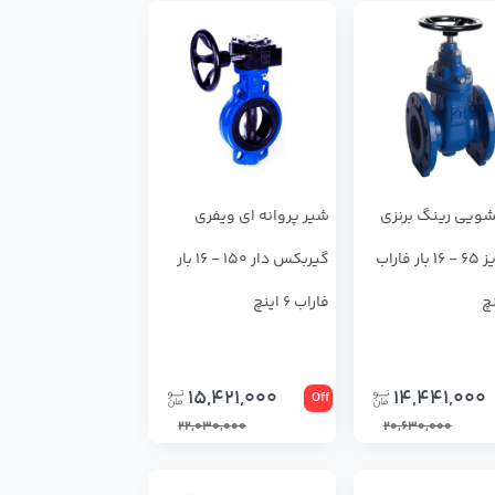
ويي رينگ برنزي
شير پروانه اي ويفري
F4 سايز 65 - 16 بار فاراب
گيربكس دار 150 - 16 بار
فاراب 6 اینچ
15,421,000
14,441,000
Off
22,030,000
20,630,000