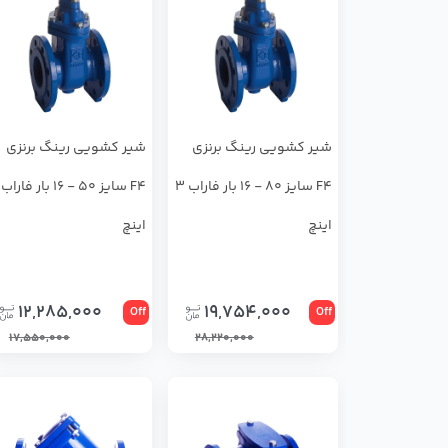
شیر کشویی رینگ برنزی
شیر کشویی رینگ برنزی
F4 سایز 80 - 16 بار فاراب 3
اینچ
اینچ
12,285,000
19,754,000
Off
Off
17,550,000
28,220,000