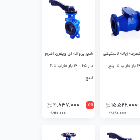
طرفه زبانه لاستیکی
شير پروانه اي ويفري اهرم
دار 65 - 16 بار فاراب 2.5
اینچ
4,837,000
15,526,000
Off
6,910,000
22,180,000