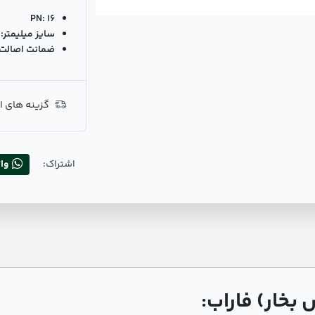
PN:
16
سایز میلیمتر:
ضمانت اصالت ک
گزینه های ا
اشتراک:
وا