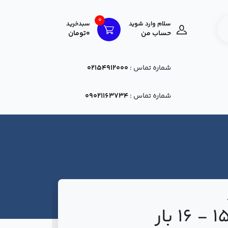
0
سلام وارد شوید
سبدخرید
حساب من
0تومان
شماره تماس :
02154912000
شماره تماس :
09021163734
صافی 150 - 16 بار